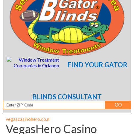
FIND YOUR GATOR
BLINDS CONSULTANT
vegascasinohero.co.nl
VegasHero Casino