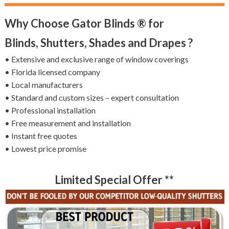
Why Choose Gator Blinds ® for
Blinds, Shutters, Shades and Drapes ?
• Extensive and exclusive range of window coverings
• Florida licensed company
• Local manufacturers
• Standard and custom sizes – expert consultation
• Professional installation
• Free measurement and installation
• Instant free quotes
• Lowest price promise
Limited Special Offer **