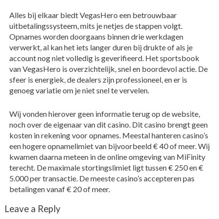
Alles bij elkaar biedt VegasHero een betrouwbaar
uitbetalingssysteem, mits je netjes de stappen volgt.
Opnames worden doorgaans binnen drie werkdagen
verwerkt, al kan het iets langer duren bij drukte of als je
account nog niet volledig is geverifieerd. Het sportsbook
van VegasHero is overzichtelijk, snel en boordevol actie. De
sfeer is energiek, de dealers zijn professioneel, en er is
genoeg variatie om je niet snel te vervelen.
Wij vonden hierover geen informatie terug op de website,
noch over de eigenaar van dit casino. Dit casino brengt geen
kosten in rekening voor opnames. Meestal hanteren casino’s
een hogere opnamelimiet van bijvoorbeeld € 40 of meer. Wij
kwamen daarna meteen in de online omgeving van MiFinity
terecht. De maximale stortingslimiet ligt tussen € 250 en €
5.000 per transactie. De meeste casino’s accepteren pas
betalingen vanaf € 20 of meer.
Leave a Reply