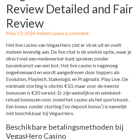
Review Detailed and Fair
Review
May 13, 2026
mdwm
Leave a comment
Het live casino van VegasHero ziet er strak uit en voelt
meteen levendig aan. De live chat is de snelste optie, waar je
direct met een medewerker kunt spreken zonder
tussenkomst van een bot. Het live casino is nagenoeg
ongeëvenaard en wordt aangedreven door toppers als
Evolution, Playtech, Stakelogic en Pragmatic Play Live. De
minimale storting is slechts €10, maar voor de meeste
bonussen is €20 vereist. Er zijn wekelijkse en weekend-
reload bonussen voor zowel het casino als het sportsbook.
Een bonus zonder storting (‘no deposit bonus‘) is namelijk
niet beschikbaar bij VegasHero.
Beschikbare betalingsmethoden bij
VegasHero Casino