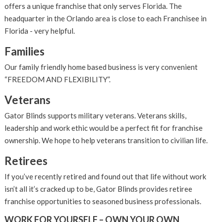
offers a unique franchise that only serves Florida. The
headquarter in the Orlando area is close to each Franchisee in
Florida - very helpful.
Families
Our family friendly home based business is very convenient
“FREEDOM AND FLEXIBILITY”.
Veterans
Gator Blinds supports military veterans. Veterans skills,
leadership and work ethic would be a perfect fit for franchise
ownership. We hope to help veterans transition to civilian life.
Retirees
If you’ve recently retired and found out that life without work
isn’t all it’s cracked up to be, Gator Blinds provides retiree
franchise opportunities to seasoned business professionals.
WORK FOR YOURSELF – OWN YOUR OWN