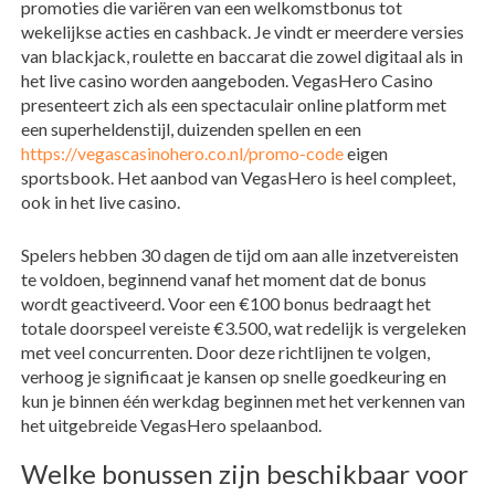
promoties die variëren van een welkomstbonus tot
wekelijkse acties en cashback. Je vindt er meerdere versies
van blackjack, roulette en baccarat die zowel digitaal als in
het live casino worden aangeboden. VegasHero Casino
presenteert zich als een spectaculair online platform met
een superheldenstijl, duizenden spellen en een
https://vegascasinohero.co.nl/promo-code
eigen
sportsbook. Het aanbod van VegasHero is heel compleet,
ook in het live casino.
Spelers hebben 30 dagen de tijd om aan alle inzetvereisten
te voldoen, beginnend vanaf het moment dat de bonus
wordt geactiveerd. Voor een €100 bonus bedraagt het
totale doorspeel vereiste €3.500, wat redelijk is vergeleken
met veel concurrenten. Door deze richtlijnen te volgen,
verhoog je significaat je kansen op snelle goedkeuring en
kun je binnen één werkdag beginnen met het verkennen van
het uitgebreide VegasHero spelaanbod.
Welke bonussen zijn beschikbaar voor