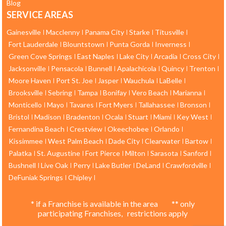
Blog
SERVICE AREAS
Gainesville
Macclenny
Panama City
Starke
Titusville
Fort Lauderdale
Blountstown
Punta Gorda
Inverness
Green Cove Springs
East Naples
Lake City
Arcadia
Cross City
Jacksonville
Pensacola
Bunnell
Apalachicola
Quincy
Trenton
Moore Haven
Port St. Joe
Jasper
Wauchula
LaBelle
Brooksville
Sebring
Tampa
Bonifay
Vero Beach
Marianna
Monticello
Mayo
Tavares
Fort Myers
Tallahassee
Bronson
Bristol
Madison
Bradenton
Ocala
Stuart
Miami
Key West
Fernandina Beach
Crestview
Okeechobee
Orlando
Kissimmee
West Palm Beach
Dade City
Clearwater
Bartow
Palatka
St. Augustine
Fort Pierce
Milton
Sarasota
Sanford
Bushnell
Live Oak
Perry
Lake Butler
DeLand
Crawfordville
DeFuniak Springs
Chipley
* if a Franchise is available in the area ** only
participating Franchises, restrictions apply