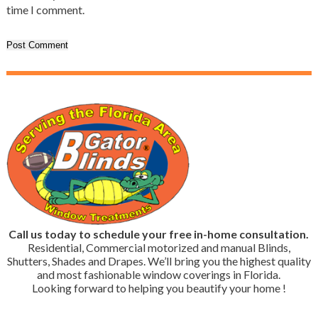
time I comment.
Call us today to schedule your free in-home consultation.
Residential, Commercial motorized and manual Blinds,
Shutters, Shades and Drapes. We’ll bring you the highest quality
and most fashionable window coverings in Florida.
Looking forward to helping you beautify your home !