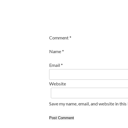
Comment
*
Name
*
Email
*
Website
Save my name, email, and website in this