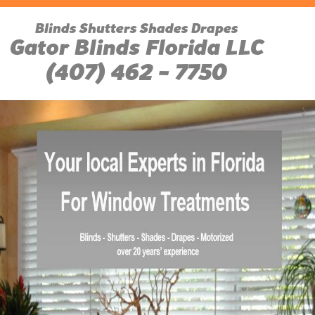
Blinds Shutters Shades Drapes
Gator Blinds Florida LLC
(407) 462 - 7750