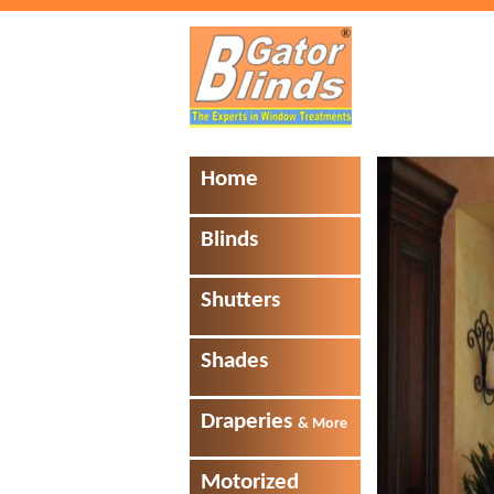
Home
Blinds
Shutters
Shades
Draperies
& More
Motorized