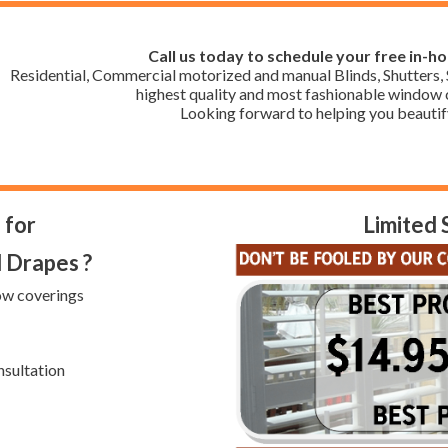
Call us today to schedule your free in-h
Residential, Commercial motorized and manual Blinds, Shutters, 
highest quality and most fashionable window c
Looking forward to helping you beautif
 for
Limited 
d Drapes ?
ow coverings
nsultation