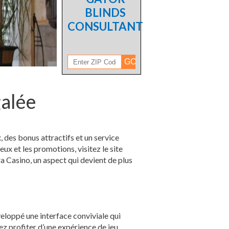
BLINDS
CONSULTANT
galée
 des bonus attractifs et un service
eux et les promotions, visitez le site
a Casino, un aspect qui devient de plus
veloppé une interface conviviale qui
z profiter d’une expérience de jeu