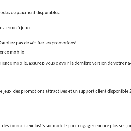
hodes de paiement disponibles.
ez-en un à jouer.
’oubliez pas de vérifier les promotions!
ience mobile
ience mobile, assurez-vous d’avoir la dernière version de votre nav
jeux, des promotions attractives et un support client disponible 
?
des tournois exclusifs sur mobile pour engager encore plus ses jo