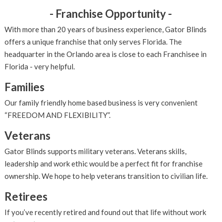
- Franchise Opportunity -
With more than 20 years of business experience, Gator Blinds
offers a unique franchise that only serves Florida. The
headquarter in the Orlando area is close to each Franchisee in
Florida - very helpful.
Families
Our family friendly home based business is very convenient
“FREEDOM AND FLEXIBILITY”.
Veterans
Gator Blinds supports military veterans. Veterans skills,
leadership and work ethic would be a perfect fit for franchise
ownership. We hope to help veterans transition to civilian life.
Retirees
If you’ve recently retired and found out that life without work