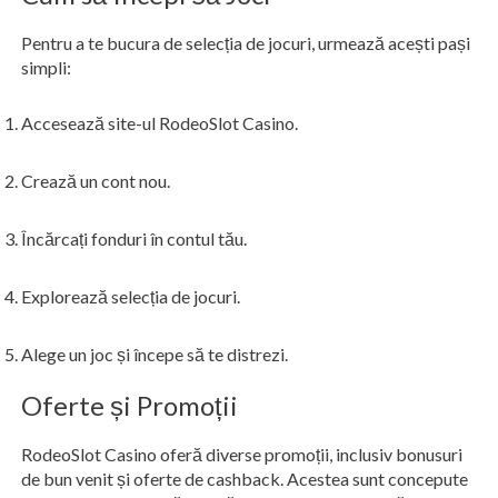
Pentru a te bucura de selecția de jocuri, urmează acești pași
simpli:
Accesează site-ul RodeoSlot Casino.
Crează un cont nou.
Încărcați fonduri în contul tău.
Explorează selecția de jocuri.
Alege un joc și începe să te distrezi.
Oferte și Promoții
RodeoSlot Casino oferă diverse promoții, inclusiv bonusuri
de bun venit și oferte de cashback. Acestea sunt concepute