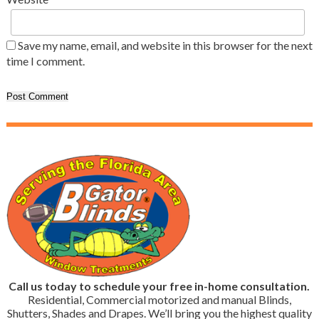
Save my name, email, and website in this browser for the next
time I comment.
Call us today to schedule your free in-home consultation.
Residential, Commercial motorized and manual Blinds,
Shutters, Shades and Drapes. We’ll bring you the highest quality