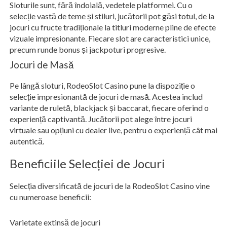
Sloturile sunt, fără îndoială, vedetele platformei. Cu o
selecție vastă de teme și stiluri, jucătorii pot găsi totul, de la
jocuri cu fructe tradiționale la titluri moderne pline de efecte
vizuale impresionante. Fiecare slot are caracteristici unice,
precum runde bonus și jackpoturi progresive.
Jocuri de Masă
Pe lângă sloturi, RodeoSlot Casino pune la dispoziție o
selecție impresionantă de jocuri de masă. Acestea includ
variante de ruletă, blackjack și baccarat, fiecare oferind o
experiență captivantă. Jucătorii pot alege între jocuri
virtuale sau opțiuni cu dealer live, pentru o experiență cât mai
autentică.
Beneficiile Selecției de Jocuri
Selecția diversificată de jocuri de la RodeoSlot Casino vine
cu numeroase beneficii:
Varietate extinsă de jocuri