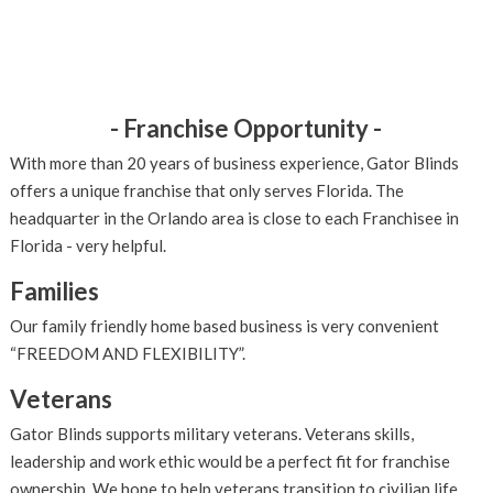
- Franchise Opportunity -
With more than 20 years of business experience, Gator Blinds
offers a unique franchise that only serves Florida. The
headquarter in the Orlando area is close to each Franchisee in
Florida - very helpful.
Families
Our family friendly home based business is very convenient
“FREEDOM AND FLEXIBILITY”.
Veterans
Gator Blinds supports military veterans. Veterans skills,
leadership and work ethic would be a perfect fit for franchise
ownership. We hope to help veterans transition to civilian life.