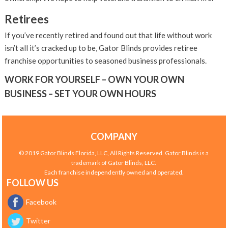
Retirees
If you’ve recently retired and found out that life without work
isn’t all it’s cracked up to be, Gator Blinds provides retiree
franchise opportunities to seasoned business professionals.
WORK FOR YOURSELF – OWN YOUR OWN
BUSINESS – SET YOUR OWN HOURS
COMPANY
© 2019 Gator Blinds Florida, LLC, All Rights Reserved. Gator Blinds is a
trademark of Gator Blinds, LLC.
Each franchise independently owned and operated.
FOLLOW US
Facebook
Twitter