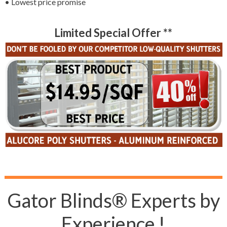
• Lowest price promise
Limited Special Offer **
Gator Blinds® Experts by
Experience !