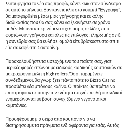
λειτουργήσει το νέο σας προφίλ, κάντε κλικ στον σύνδεσμο
σε αυτό το μήνυμα. Εάν κάνετε κλικ στο κουμπί "Εγγραφή",
θα μεταφερθείτε μέσω μιας γρήγορης και εύκολης
διαδικασίας που θα σας κάνει να ξεκινήσετε σε χρόνο
μηδέν. Με ανταποκρινόμενο σχεδιασμό, σελίδες που
φορτώνουν γρήγορα και όλες τις επιλογές πληρωμής σε €,
η συνεδρία σας θα κυλήσει ομαλά είτε βρίσκεστε στο σπίτι
είτε σε καφέ στη Σαντορίνη.
Παρακολουθήστε τα εισερχόμενα του παίκτη σας, γιατί
μερικές φορές στέλνουμε ειδικούς κωδικούς κουπονιών σε
μακροχρόνια μέλη ή high rollers. Όσο παραμένετε
συνδεδεμένοι, θα γνωρίζετε πάντα πότε το Bizzo Casino
προσθέτει νέα μπόνους καζίνο. Οι παίκτες θα πρέπει να
επιστρέφουν σε αυτήν την ενότητα συχνά επειδή οι κωδικοί
ενημερώνονται με βάση συνεχιζόμενα γεγονότα και
καμπάνιες.
Προσφέρουμε μια σειρά από κουπόνια για να
διατηρήσουμε τα πράγματα ενδιαφέροντα για εσάς. Αυτός