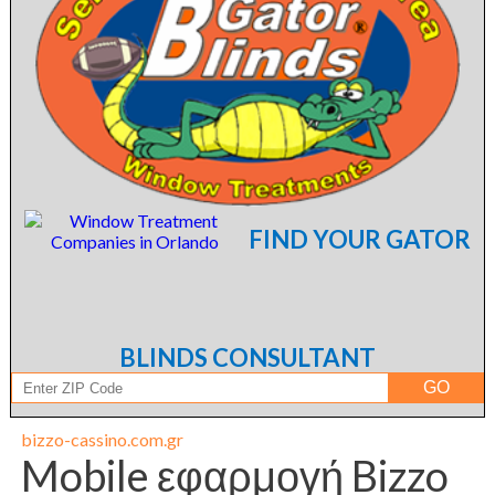
FIND YOUR GATOR
BLINDS CONSULTANT
bizzo-cassino.com.gr
Mobile εφαρμογή Bizzo