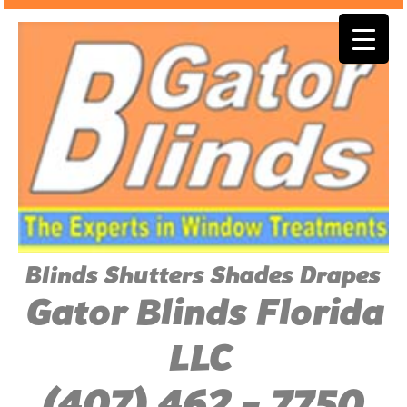
Blinds Shutters Shades Drapes
Gator Blinds Florida
LLC
(407) 462 - 7750