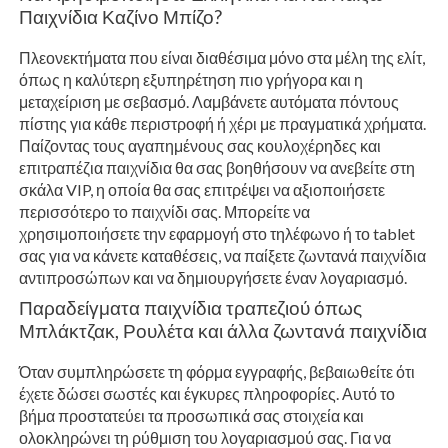
Παιχνίδια Καζίνο Μπίζο?
Πλεονεκτήματα που είναι διαθέσιμα μόνο στα μέλη της ελίτ,
όπως η καλύτερη εξυπηρέτηση πιο γρήγορα και η
μεταχείριση με σεβασμό. Λαμβάνετε αυτόματα πόντους
πίστης για κάθε περιστροφή ή χέρι με πραγματικά χρήματα.
Παίζοντας τους αγαπημένους σας κουλοχέρηδες και
επιτραπέζια παιχνίδια θα σας βοηθήσουν να ανεβείτε στη
σκάλα VIP, η οποία θα σας επιτρέψει να αξιοποιήσετε
περισσότερο το παιχνίδι σας. Μπορείτε να
χρησιμοποιήσετε την εφαρμογή στο τηλέφωνο ή το tablet
σας για να κάνετε καταθέσεις, να παίξετε ζωντανά παιχνίδια
αντιπροσώπων και να δημιουργήσετε έναν λογαριασμό.
Παραδείγματα παιχνίδια τραπεζιού όπως
Μπλάκτζακ, Ρουλέτα και άλλα ζωντανά παιχνίδια
Όταν συμπληρώσετε τη φόρμα εγγραφής, βεβαιωθείτε ότι
έχετε δώσει σωστές και έγκυρες πληροφορίες. Αυτό το
βήμα προστατεύει τα προσωπικά σας στοιχεία και
ολοκληρώνει τη ρύθμιση του λογαριασμού σας. Για να