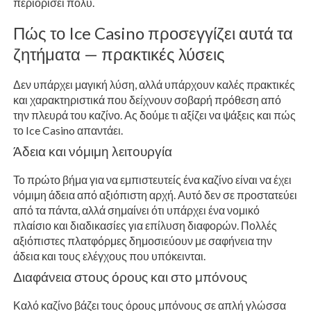
περιορίσει πολύ.
Πώς το Ice Casino προσεγγίζει αυτά τα
ζητήματα — πρακτικές λύσεις
Δεν υπάρχει μαγική λύση, αλλά υπάρχουν καλές πρακτικές
και χαρακτηριστικά που δείχνουν σοβαρή πρόθεση από
την πλευρά του καζίνο. Ας δούμε τι αξίζει να ψάξεις και πώς
το Ice Casino απαντάει.
Άδεια και νόμιμη λειτουργία
Το πρώτο βήμα για να εμπιστευτείς ένα καζίνο είναι να έχει
νόμιμη άδεια από αξιόπιστη αρχή. Αυτό δεν σε προστατεύει
από τα πάντα, αλλά σημαίνει ότι υπάρχει ένα νομικό
πλαίσιο και διαδικασίες για επίλυση διαφορών. Πολλές
αξιόπιστες πλατφόρμες δημοσιεύουν με σαφήνεια την
άδεια και τους ελέγχους που υπόκεινται.
Διαφάνεια στους όρους και στο μπόνους
Καλό καζίνο βάζει τους όρους μπόνους σε απλή γλώσσα