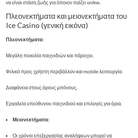
να είναι στάση ζωής για όποιον παίζει online.
Πλεονεκτήματα και μειονεκτήματα του
Ice Casino (γενική εικόνα)
Πλεονεκτήματα:
Μεγάλη ποικιλία παιχνιδιών και πάροχοι.
Φιλικό προς χρήστη περιβάλλον και mobile λειτουργία.
Διαφάνεια στους όρους μπόνους.
Εργαλεία υπεύθυνου παιχνιδιού και επιλογές για όρια.
Μειονεκτήματα:
Οι χρόνοι επεξεργασίας αναλήψεων μπορεί να