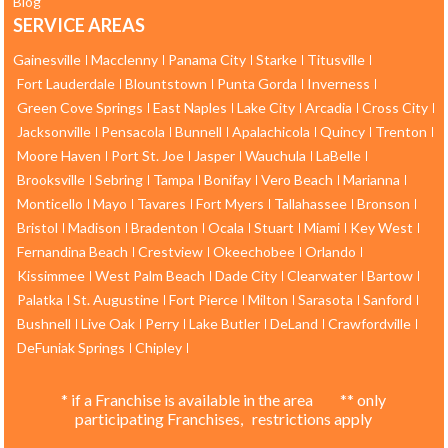
Blog
SERVICE AREAS
Gainesville
Macclenny
Panama City
Starke
Titusville
Fort Lauderdale
Blountstown
Punta Gorda
Inverness
Green Cove Springs
East Naples
Lake City
Arcadia
Cross City
Jacksonville
Pensacola
Bunnell
Apalachicola
Quincy
Trenton
Moore Haven
Port St. Joe
Jasper
Wauchula
LaBelle
Brooksville
Sebring
Tampa
Bonifay
Vero Beach
Marianna
Monticello
Mayo
Tavares
Fort Myers
Tallahassee
Bronson
Bristol
Madison
Bradenton
Ocala
Stuart
Miami
Key West
Fernandina Beach
Crestview
Okeechobee
Orlando
Kissimmee
West Palm Beach
Dade City
Clearwater
Bartow
Palatka
St. Augustine
Fort Pierce
Milton
Sarasota
Sanford
Bushnell
Live Oak
Perry
Lake Butler
DeLand
Crawfordville
DeFuniak Springs
Chipley
* if a Franchise is available in the area ** only
participating Franchises, restrictions apply