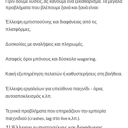
Πριν δούμε λύσεις, ας κάνουμε ένα ξεκαθάρισμα. Τα μεγάλα
προβλήματα που βλέπουμε ξανά και ξανά είναι:
Έλλειψη εμπιστοσύνης και διαφάνειας από τις
πλατφόρμες.
Δυσκολίες με αναλήψεις και πληρωμές.
Ασαφείς όροι μπόνους και δύσκολο wagering.
Κακή εξυπηρέτηση πελατών ή καθυστερήσεις στη βοήθεια.
Έλλειψη εργαλείων για υπεύθυνο παιχνίδι – όρια,
αυτοαποκλεισμός κ.λπ.
Τεχνικά προβλήματα που επηρεάζουν την εμπειρία
παιχνιδιού (crashes, lag στο live κ.λπ.).
1) Έλλειψη εμπιστοσύνης και διαφάνειας