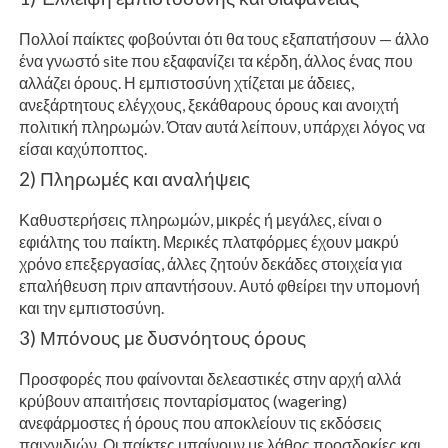
Πολλοί παίκτες φοβούνται ότι θα τους εξαπατήσουν — άλλο
ένα γνωστό site που εξαφανίζει τα κέρδη, άλλος ένας που
αλλάζει όρους. Η εμπιστοσύνη χτίζεται με άδειες,
ανεξάρτητους ελέγχους, ξεκάθαρους όρους και ανοιχτή
πολιτική πληρωμών. Όταν αυτά λείπουν, υπάρχει λόγος να
είσαι καχύποπτος.
2) Πληρωμές και αναλήψεις
Καθυστερήσεις πληρωμών, μικρές ή μεγάλες, είναι ο
εφιάλτης του παίκτη. Μερικές πλατφόρμες έχουν μακρύ
χρόνο επεξεργασίας, άλλες ζητούν δεκάδες στοιχεία για
επαλήθευση πριν απαντήσουν. Αυτό φθείρει την υπομονή
και την εμπιστοσύνη.
3) Μπόνους με δυσνόητους όρους
Προσφορές που φαίνονται δελεαστικές στην αρχή αλλά
κρύβουν απαιτήσεις πονταρίσματος (wagering)
ανεφάρμοστες ή όρους που αποκλείουν τις εκδόσεις
παιχνιδιών. Οι παίκτες μπαίνουν με λάθος προσδοκίες και