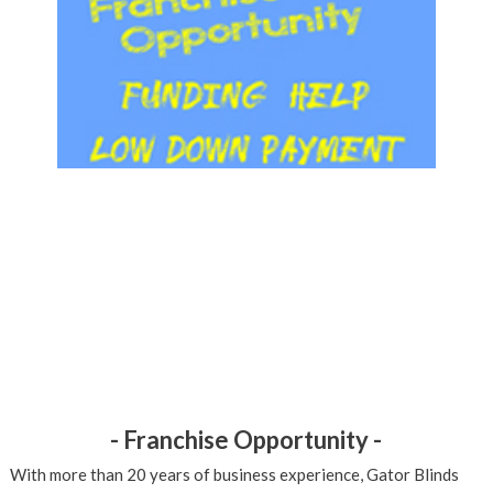
- Franchise Opportunity -
With more than 20 years of business experience, Gator Blinds