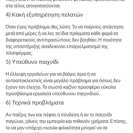
στο τέλος απογοητεύονται.
4) Κακή εξυπηρέτηση πελατών
Όταν έχεις πρόβλημα, θες λύση. Το να παίρνεις απάντηση
μετά από μέρες ή να λες τα ίδια πράγματα κάθε φορά σε
διαφορετικούς αντιπροσώπους δεν βοηθάει. Η ποιότητα
της υποστήριξης αναδεικνύει επαγγελματισμό της
πλατφόρμας.
5) Υπεύθυνο παιχνίδι
Η έλλειψη εργαλείων για να βάλεις όρια ή να
αυτοαποκλειστείς είναι μεγάλο πρόβλημα για όσους δεν
έχουν τον έλεγχο. Το σωστό καζίνο προσφέρει εύκολα
προσβάσιμα εργαλεία υπεύθυνου παιχνιδιού.
6) Τεχνικά προβλήματα
Αν παίζεις live και πέφτει η σύνδεση ή αν το παιχνίδι
παγώνει, χάνεις την εμπειρία και πιθανόν χρήματα. Επίσης,
το να μην υπάρχει mobile φιλικότητα μπορεί να σε