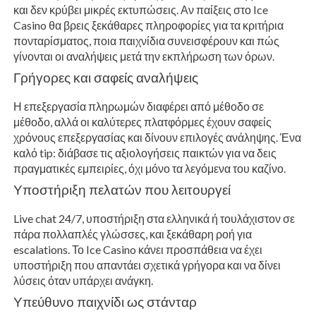
και δεν κρύβει μικρές εκτυπώσεις. Αν παίξεις στο Ice
Casino θα βρεις ξεκάθαρες πληροφορίες για τα κριτήρια
πονταρίσματος, ποια παιχνίδια συνεισφέρουν και πώς
γίνονται οι αναλήψεις μετά την εκπλήρωση των όρων.
Γρήγορες και σαφείς αναλήψεις
Η επεξεργασία πληρωμών διαφέρει από μέθοδο σε
μέθοδο, αλλά οι καλύτερες πλατφόρμες έχουν σαφείς
χρόνους επεξεργασίας και δίνουν επιλογές ανάληψης. Ένα
καλό tip: διάβασε τις αξιολογήσεις παικτών για να δεις
πραγματικές εμπειρίες, όχι μόνο τα λεγόμενα του καζίνο.
Υποστήριξη πελατών που λειτουργεί
Live chat 24/7, υποστήριξη στα ελληνικά ή τουλάχιστον σε
πάρα πολλαπλές γλώσσες, και ξεκάθαρη ροή για
escalations. Το Ice Casino κάνει προσπάθεια να έχει
υποστήριξη που απαντάει σχετικά γρήγορα και να δίνει
λύσεις όταν υπάρχει ανάγκη.
Υπεύθυνο παιχνίδι ως στάνταρ