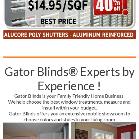
Gator Blinds® Experts by
Experience !
Gator Blinds is your Family Friendly Home Business.
We help choose the best window treatments, measure and
install within your budget.
Gator Blinds offers you an extensive mobile showroom to
choose colors and styles in your living room