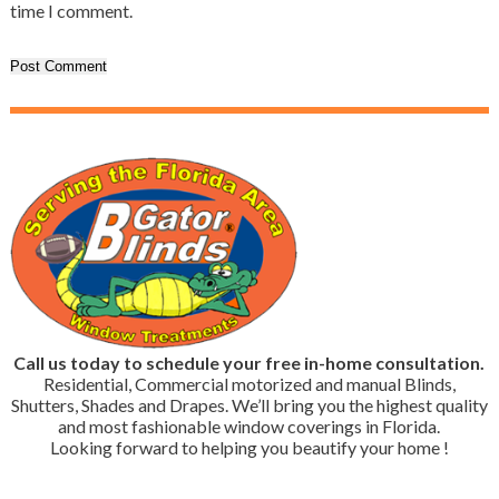
time I comment.
Call us today to schedule your free in-home consultation.
Residential, Commercial motorized and manual Blinds,
Shutters, Shades and Drapes. We’ll bring you the highest quality
and most fashionable window coverings in Florida.
Looking forward to helping you beautify your home !