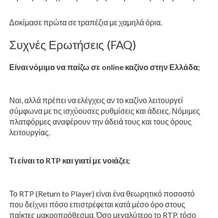
Δοκίμασε πρώτα σε τραπέζια με χαμηλά όρια.
Συχνές Ερωτήσεις (FAQ)
Είναι νόμιμο να παίζω σε online καζίνο στην Ελλάδα;
Ναι, αλλά πρέπει να ελέγχεις αν το καζίνο λειτουργεί
σύμφωνα με τις ισχύουσες ρυθμίσεις και άδειες. Νόμιμες
πλατφόρμες αναφέρουν την άδειά τους και τους όρους
λειτουργίας.
Τι είναι το RTP και γιατί με νοιάζει;
Το RTP (Return to Player) είναι ένα θεωρητικό ποσοστό
που δείχνει πόσο επιστρέφεται κατά μέσο όρο στους
παίκτες μακροπρόθεσμα. Όσο μεγαλύτερο το RTP, τόσο