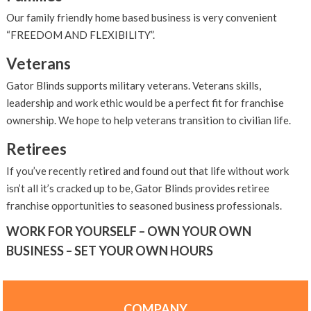
Our family friendly home based business is very convenient
“FREEDOM AND FLEXIBILITY”.
Veterans
Gator Blinds supports military veterans. Veterans skills,
leadership and work ethic would be a perfect fit for franchise
ownership. We hope to help veterans transition to civilian life.
Retirees
If you’ve recently retired and found out that life without work
isn’t all it’s cracked up to be, Gator Blinds provides retiree
franchise opportunities to seasoned business professionals.
WORK FOR YOURSELF – OWN YOUR OWN
BUSINESS – SET YOUR OWN HOURS
COMPANY