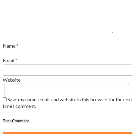
Name
*
Email
*
Website
Save my name, email, and website in this browser for the next
time I comment.