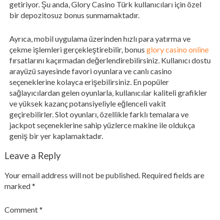
getiriyor. Şu anda, Glory Casino Türk kullanıcıları için özel
bir depozitosuz bonus sunmamaktadır.
Ayrıca, mobil uygulama üzerinden hızlı para yatırma ve
çekme işlemleri gerçekleştirebilir, bonus
glory casino online
fırsatlarını kaçırmadan değerlendirebilirsiniz. Kullanıcı dostu
arayüzü sayesinde favori oyunlara ve canlı casino
seçeneklerine kolayca erişebilirsiniz. En popüler
sağlayıcılardan gelen oyunlarla, kullanıcılar kaliteli grafikler
ve yüksek kazanç potansiyeliyle eğlenceli vakit
geçirebilirler. Slot oyunları, özellikle farklı temalara ve
jackpot seçeneklerine sahip yüzlerce makine ile oldukça
geniş bir yer kaplamaktadır.
Leave a Reply
Your email address will not be published.
Required fields are
marked
*
Comment
*