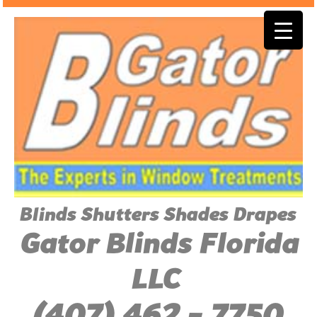
Blinds Shutters Shades Drapes
Gator Blinds Florida
LLC
(407) 462 - 7750