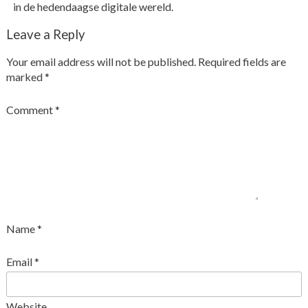
in de hedendaagse digitale wereld.
Leave a Reply
Your email address will not be published.
Required fields are
marked
*
Comment
*
Name
*
Email
*
Website