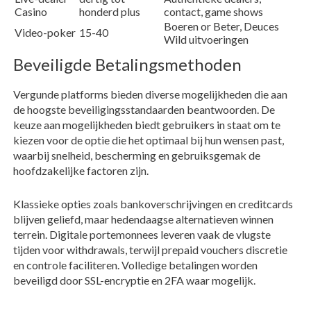
Casino
honderd plus
contact, game shows
Boeren or Beter, Deuces
Video-poker
15-40
Wild uitvoeringen
Beveiligde Betalingsmethoden
Vergunde platforms bieden diverse mogelijkheden die aan
de hoogste beveiligingsstandaarden beantwoorden. De
keuze aan mogelijkheden biedt gebruikers in staat om te
kiezen voor de optie die het optimaal bij hun wensen past,
waarbij snelheid, bescherming en gebruiksgemak de
hoofdzakelijke factoren zijn.
Klassieke opties zoals bankoverschrijvingen en creditcards
blijven geliefd, maar hedendaagse alternatieven winnen
terrein. Digitale portemonnees leveren vaak de vlugste
tijden voor withdrawals, terwijl prepaid vouchers discretie
en controle faciliteren. Volledige betalingen worden
beveiligd door SSL-encryptie en 2FA waar mogelijk.