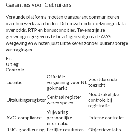
Garanties voor Gebruikers
Vergunde platforms moeten transparant communiceren
over hun werkzaamheden. Dit omvat ondubbelzinnige data
over odds, RTP en bonuscondities. Tevens zijn ze
gedwongen gegevens te beveiligen volgens de AVG-
wetgeving en winsten juist uit te keren zonder buitensporige
vertragingen.
Eis
Uitleg
Controle
Officiële
Voortdurende
Licentie
vergunning voor NL
toezicht
gokmarkt
Noodzakelijke
Centraal register
Uitsluitingsregister
controle bij
weren spelen
registratie
Vrijwaring
AVG-compliance
persoonlijke
Externe controles
informatie
RNG-goedkeuring
Eerlijke resultaten
Objectieve labs