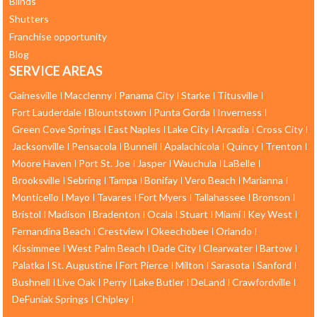
Blinds
Shutters
Franchise opportunity
Blog
SERVICE AREAS
Gainesville
Macclenny
Panama City
Starke
Titusville
Fort Lauderdale
Blountstown
Punta Gorda
Inverness
Green Cove Springs
East Naples
Lake City
Arcadia
Cross City
Jacksonville
Pensacola
Bunnell
Apalachicola
Quincy
Trenton
Moore Haven
Port St. Joe
Jasper
Wauchula
LaBelle
Brooksville
Sebring
Tampa
Bonifay
Vero Beach
Marianna
Monticello
Mayo
Tavares
Fort Myers
Tallahassee
Bronson
Bristol
Madison
Bradenton
Ocala
Stuart
Miami
Key West
Fernandina Beach
Crestview
Okeechobee
Orlando
Kissimmee
West Palm Beach
Dade City
Clearwater
Bartow
Palatka
St. Augustine
Fort Pierce
Milton
Sarasota
Sanford
Bushnell
Live Oak
Perry
Lake Butler
DeLand
Crawfordville
DeFuniak Springs
Chipley