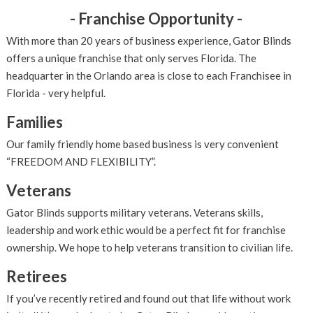
- Franchise Opportunity -
With more than 20 years of business experience, Gator Blinds
offers a unique franchise that only serves Florida. The
headquarter in the Orlando area is close to each Franchisee in
Florida - very helpful.
Families
Our family friendly home based business is very convenient
“FREEDOM AND FLEXIBILITY”.
Veterans
Gator Blinds supports military veterans. Veterans skills,
leadership and work ethic would be a perfect fit for franchise
ownership. We hope to help veterans transition to civilian life.
Retirees
If you’ve recently retired and found out that life without work