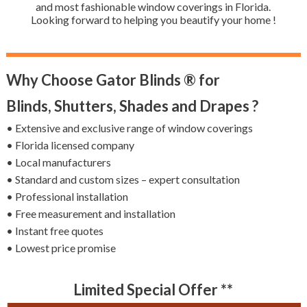
and most fashionable window coverings in Florida.
Looking forward to helping you beautify your home !
Why Choose Gator Blinds ® for
Blinds, Shutters, Shades and Drapes ?
• Extensive and exclusive range of window coverings
• Florida licensed company
• Local manufacturers
• Standard and custom sizes – expert consultation
• Professional installation
• Free measurement and installation
• Instant free quotes
• Lowest price promise
Limited Special Offer **