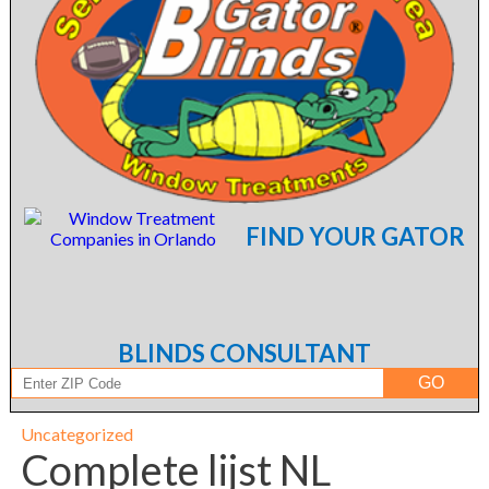
FIND YOUR GATOR
BLINDS CONSULTANT
Uncategorized
Complete lijst NL