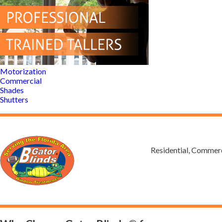
Motorization
Commercial
Shades
Shutters
Residential, Commerc