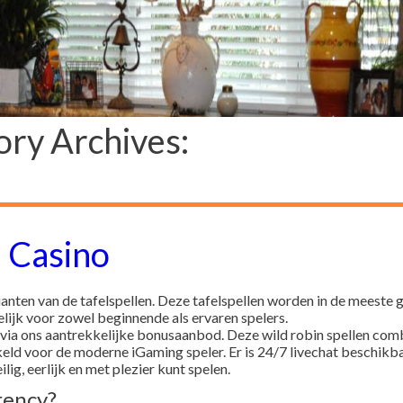
ry Archives:
e Casino
arianten van de tafelspellen. Deze tafelspellen worden in de meeste
lijk voor zowel beginnende als ervaren spelers.
via ons aantrekkelijke bonusaanbod. Deze wild robin spellen comb
kkeld voor de moderne iGaming speler. Er is 24/7 livechat beschikba
ig, eerlijk en met plezier kunt spelen.
rency?