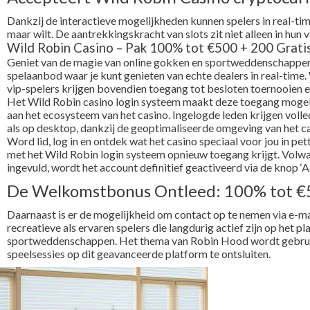
Dankzij de interactieve mogelijkheden kunnen spelers in real-t
maar wilt. De aantrekkingskracht van slots zit niet alleen in hun
Wild Robin Casino – Pak 100% tot €500 + 200 Gratis 
Geniet van de magie van online gokken en sportweddenschappen b
spelaanbod waar je kunt genieten van echte dealers in real-time
vip-spelers krijgen bovendien toegang tot besloten toernooien 
Het Wild Robin casino login systeem maakt deze toegang mogeli
aan het ecosysteem van het casino. Ingelogde leden krijgen vol
als op desktop, dankzij de geoptimaliseerde omgeving van het ca
Word lid, log in en ontdek wat het casino speciaal voor jou in pet
met het Wild Robin login systeem opnieuw toegang krijgt. Volwa
ingevuld, wordt het account definitief geactiveerd via de knop 
De Welkomstbonus Ontleed: 100% tot €5
Daarnaast is er de mogelijkheid om contact op te nemen via e-ma
recreatieve als ervaren spelers die langdurig actief zijn op het
sportweddenschappen. Het thema van Robin Hood wordt gebruikt a
speelsessies op dit geavanceerde platform te ontsluiten.