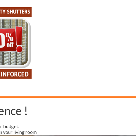
ence !
r budget.
n your living room