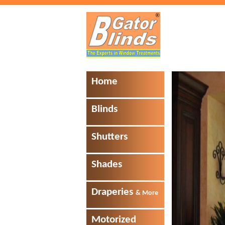
Home
Blinds
Shutters
Shades
Draperies
& More
Motorized