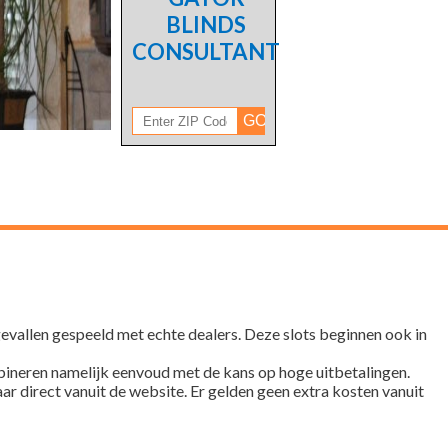
BLINDS
CONSULTANT
 gevallen gespeeld met echte dealers. Deze slots beginnen ook in
ineren namelijk eenvoud met de kans op hoge uitbetalingen.
ar direct vanuit de website. Er gelden geen extra kosten vanuit