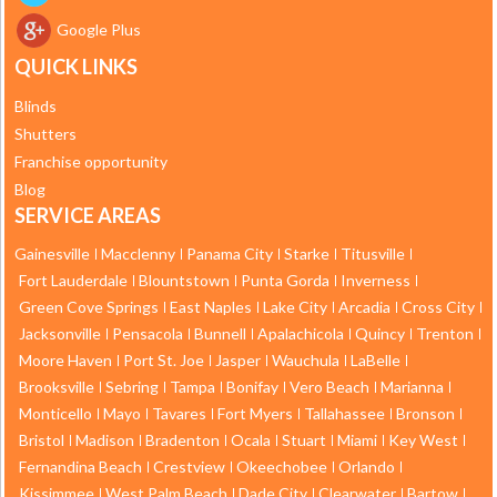
Google Plus
QUICK LINKS
Blinds
Shutters
Franchise opportunity
Blog
SERVICE AREAS
Gainesville
Macclenny
Panama City
Starke
Titusville
Fort Lauderdale
Blountstown
Punta Gorda
Inverness
Green Cove Springs
East Naples
Lake City
Arcadia
Cross City
Jacksonville
Pensacola
Bunnell
Apalachicola
Quincy
Trenton
Moore Haven
Port St. Joe
Jasper
Wauchula
LaBelle
Brooksville
Sebring
Tampa
Bonifay
Vero Beach
Marianna
Monticello
Mayo
Tavares
Fort Myers
Tallahassee
Bronson
Bristol
Madison
Bradenton
Ocala
Stuart
Miami
Key West
Fernandina Beach
Crestview
Okeechobee
Orlando
Kissimmee
West Palm Beach
Dade City
Clearwater
Bartow