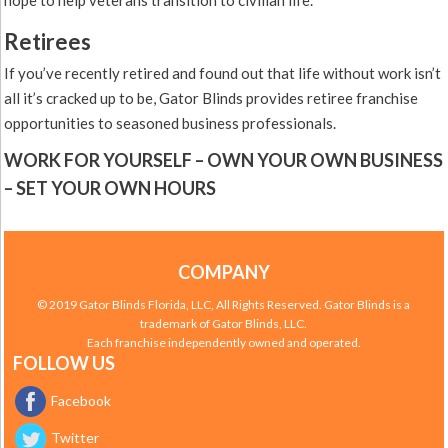
Retirees
If you’ve recently retired and found out that life without work isn’t
all it’s cracked up to be, Gator Blinds provides retiree franchise
opportunities to seasoned business professionals.
WORK FOR YOURSELF – OWN YOUR OWN BUSINESS
– SET YOUR OWN HOURS
COMPANY
© 2019 Gator Blinds Florida, LLC, All Rights Reserved. Gator Blinds is a
trademark of Gator Blinds, LLC.
Each franchise independently owned and operated.
FOLLOW US
Facebook
Twitter