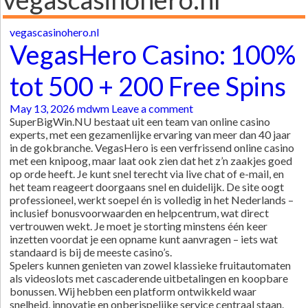
vegascasinohero.nl
VegasHero Casino: 100%
tot 500 + 200 Free Spins
May 13, 2026
mdwm
Leave a comment
SuperBigWin.NU bestaat uit een team van online casino
experts, met een gezamenlijke ervaring van meer dan 40 jaar
in de gokbranche. VegasHero is een verfrissend online casino
met een knipoog, maar laat ook zien dat het z’n zaakjes goed
op orde heeft. Je kunt snel terecht via live chat of e-mail, en
het team reageert doorgaans snel en duidelijk. De site oogt
professioneel, werkt soepel én is volledig in het Nederlands –
inclusief bonusvoorwaarden en helpcentrum, wat direct
vertrouwen wekt. Je moet je storting minstens één keer
inzetten voordat je een opname kunt aanvragen – iets wat
standaard is bij de meeste casino’s.
Spelers kunnen genieten van zowel klassieke fruitautomaten
als videoslots met cascaderende uitbetalingen en koopbare
bonussen. Wij hebben een platform ontwikkeld waar
snelheid, innovatie en onberispelijke service centraal staan.