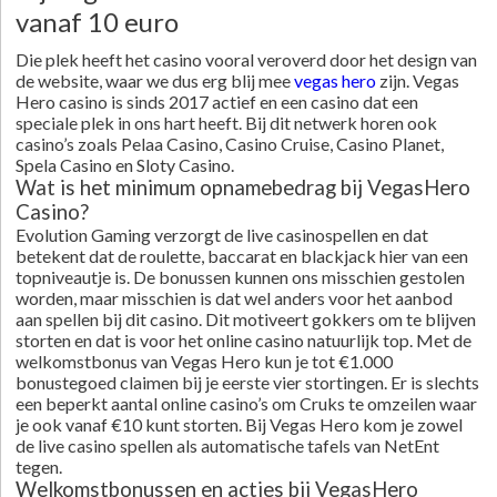
vanaf 10 euro
Die plek heeft het casino vooral veroverd door het design van
de website, waar we dus erg blij mee
vegas hero
zijn. Vegas
Hero casino is sinds 2017 actief en een casino dat een
speciale plek in ons hart heeft. Bij dit netwerk horen ook
casino’s zoals Pelaa Casino, Casino Cruise, Casino Planet,
Spela Casino en Sloty Casino.
Wat is het minimum opnamebedrag bij VegasHero
Casino?
Evolution Gaming verzorgt de live casinospellen en dat
betekent dat de roulette, baccarat en blackjack hier van een
topniveautje is. De bonussen kunnen ons misschien gestolen
worden, maar misschien is dat wel anders voor het aanbod
aan spellen bij dit casino. Dit motiveert gokkers om te blijven
storten en dat is voor het online casino natuurlijk top. Met de
welkomstbonus van Vegas Hero kun je tot €1.000
bonustegoed claimen bij je eerste vier stortingen. Er is slechts
een beperkt aantal online casino’s om Cruks te omzeilen waar
je ook vanaf €10 kunt storten. Bij Vegas Hero kom je zowel
de live casino spellen als automatische tafels van NetEnt
tegen.
Welkomstbonussen en acties bij VegasHero