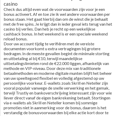
casino
Check dus altijd even wat de voorwaarden zijn voor je een
bonus activeert. Af en toe zie ik wel andere voorwaarden per
bonus staan. Het gaat hierbij dan om de winst die je behaalt
met de free spins. Je krijgt dan in ieder geval iets terug van het
casino bij verlies. Dan heb je recht op een wekelijkse
cashback bonus. In het weekend is er een speciale weekend
reload bonus.
Door uw account tijdig te verifiëren met de vereiste
documenten voorkomt u extra vertragingen bij grotere
bedragen. In de meeste gevallen begint de minimale storting
en uitbetaling al bij €10, terwijl maandelijkse
uitbetalingslimieten rond de €22.000 liggen, afhankelijk van
methode en VIP-niveau. Door deze mix van traditionele
betaalmethoden en moderne digitale munten blijft het beheer
van uw speeltegoed flexibel en volledig afgestemd op uw
persoonlijke voorkeur. E-wallets zoals Skrill en Neteller zijn
vooral populair vanwege de snelle verwerking en het gemak,
terwijl Trustly en bankoverschrijving interessant zijn voor wie
liever direct vanaf de eigen bankrekening betaalt. Stortingen
via e-wallets als Skrill en Neteller komen bij sommige
promoties niet in aanmerking voor de bonus, daarom is het
verstandig de bonusvoorwaarden bij elke actie kort door te