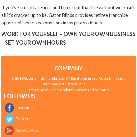
If you’ve recently retired and found out that life without work isn’t
all it’s cracked up to be, Gator Blinds provides retiree franchise
opportunities to seasoned business professionals.
WORK FOR YOURSELF – OWN YOUR OWN BUSINESS
– SET YOUR OWN HOURS
COMPANY
© 2019 Gator Blinds Florida, LLC, All Rights Reserved. Gator Blinds is a
trademark of Gator Blinds, LLC.
Each franchise independently owned and operated.
FOLLOW US
Facebook
Twitter
Google Plus