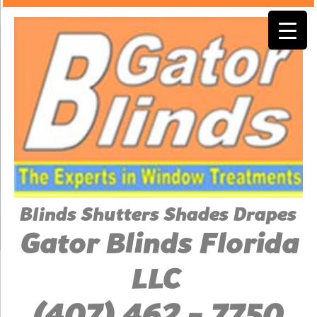
Blinds Shutters Shades Drapes
Gator Blinds Florida
LLC
(407) 462 - 7750