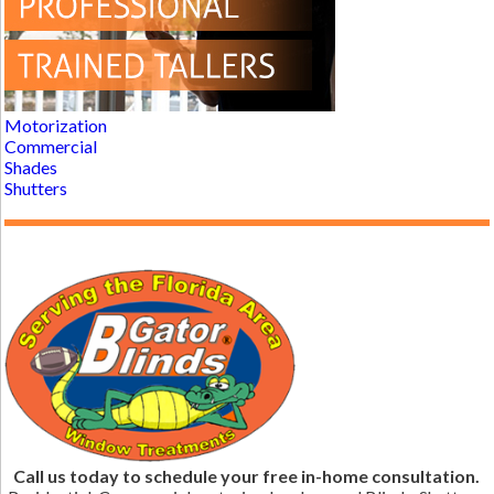
Motorization
Commercial
Shades
Shutters
Call us today to schedule your free in-home consultation.