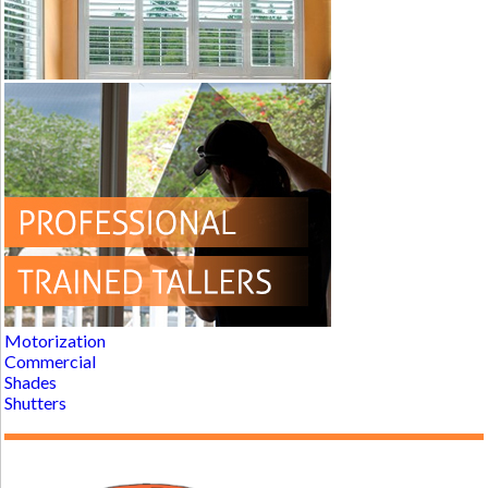
Motorization
Commercial
Shades
Shutters