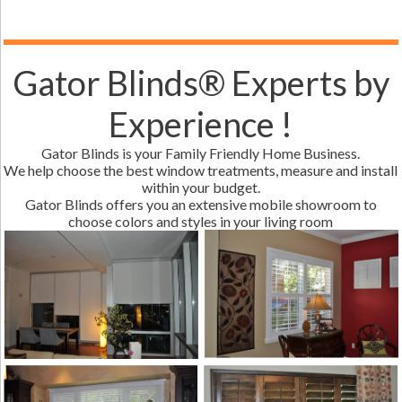
Gator Blinds® Experts by
Experience !
Gator Blinds is your Family Friendly Home Business.
We help choose the best window treatments, measure and install
within your budget.
Gator Blinds offers you an extensive mobile showroom to
choose colors and styles in your living room