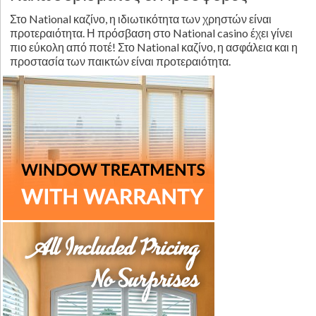
Στο National καζίνο, η ιδιωτικότητα των χρηστών είναι
προτεραιότητα. Η πρόσβαση στο National casino έχει γίνει
πιο εύκολη από ποτέ! Στο National καζίνο, η ασφάλεια και η
προστασία των παικτών είναι προτεραιότητα.