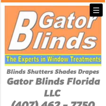
Blinds Shutters Shades Drapes
Gator Blinds Florida
LLC
(407) 462 - 7750