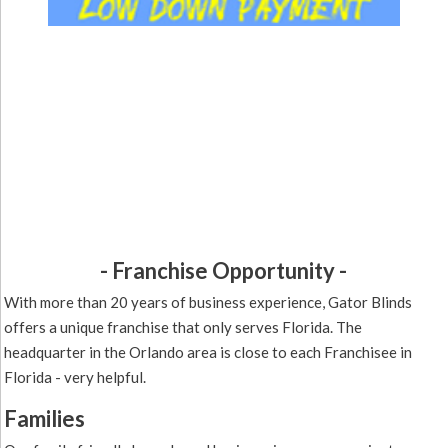
- Franchise Opportunity -
With more than 20 years of business experience, Gator Blinds
offers a unique franchise that only serves Florida. The
headquarter in the Orlando area is close to each Franchisee in
Florida - very helpful.
Families