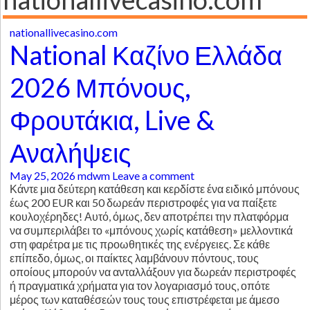
nationallivecasino.com
National Καζίνο Ελλάδα
2026 Μπόνους,
Φρουτάκια, Live &
Αναλήψεις
May 25, 2026
mdwm
Leave a comment
Κάντε μια δεύτερη κατάθεση και κερδίστε ένα ειδικό μπόνους
έως 200 EUR και 50 δωρεάν περιστροφές για να παίξετε
κουλοχέρηδες! Αυτό, όμως, δεν αποτρέπει την πλατφόρμα
να συμπεριλάβει το «μπόνους χωρίς κατάθεση» μελλοντικά
στη φαρέτρα με τις προωθητικές της ενέργειες. Σε κάθε
επίπεδο, όμως, οι παίκτες λαμβάνουν πόντους, τους
οποίους μπορούν να ανταλλάξουν για δωρεάν περιστροφές
ή πραγματικά χρήματα για τον λογαριασμό τους, οπότε
μέρος των καταθέσεών τους τους επιστρέφεται με άμεσο