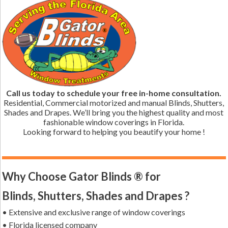
Call us today to schedule your free in-home consultation.
Residential, Commercial motorized and manual Blinds, Shutters,
Shades and Drapes. We’ll bring you the highest quality and most
fashionable window coverings in Florida.
Looking forward to helping you beautify your home !
Why Choose Gator Blinds ® for
Blinds, Shutters, Shades and Drapes ?
• Extensive and exclusive range of window coverings
• Florida licensed company