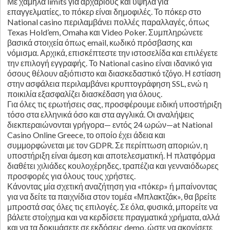
Με χαμηλά limits για αρχάριους και υψηλά για
επαγγελματίες, το πόκερ είναι δημοφιλές. Το πόκερ στο
National casino περιλαμβάνει πολλές παραλλαγές, όπως
Texas Hold’em, Omaha και Video Poker. Συμπληρώνετε
βασικά στοιχεία όπως email, κωδικό πρόσβασης και
νόμισμα. Αρχικά, επισκέπτεστε την ιστοσελίδα και επιλέγετε
την επιλογή εγγραφής. Το National casino είναι ιδανικό για
όσους θέλουν αξιόπιστο και διασκεδαστικό τζόγο. Η εστίαση
στην ασφάλεια περιλαμβάνει κρυπτογράφηση SSL, ενώ η
ποικιλία εξασφαλίζει διασκέδαση για όλους.
Για όλες τις ερωτήσεις σας, προσφέρουμε ειδική υποστήριξη
τόσο στα ελληνικά όσο και στα αγγλικά. Οι αναλήψεις
διεκπεραιώνονται γρήγορα— εντός 24 ωρών—at National
Casino Online Greece, το οποίο έχει άδεια και
συμμορφώνεται με τον GDPR. Σε περίπτωση αποριών, η
υποστήριξη είναι άμεση και αποτελεσματική. Η πλατφόρμα
διαθέτει χιλιάδες κουλοχέρηδες, τραπέζια και γενναιόδωρες
προσφορές για όλους τους χρήστες.
Κάνοντας μία σχετική αναζήτηση για «πόκερ» ή μπαίνοντας
για να δείτε τα παιχνίδια στον τομέα «Μπλακτζάκ», θα βρείτε
μπροστά σας όλες τις επιλογές. Σε όλα, φυσικά, μπορείτε να
βάλετε στοίχημα και να κερδίσετε πραγματικά χρήματα, αλλά
και να τα δοκιμάσετε σε εκδόσεις demo, ώστε να ακονίσετε