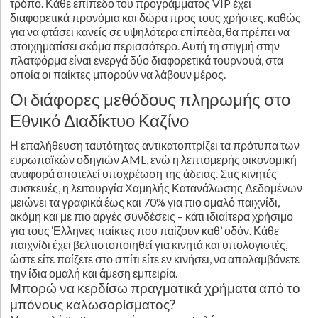
τρόπο. Κάθε επίπεδο του προγράμματος VIP έχει
διαφορετικά προνόμια και δώρα προς τους χρήστες, καθώς
για να φτάσει κανείς σε υψηλότερα επίπεδα, θα πρέπει να
στοιχηματίσει ακόμα περισσότερο. Αυτή τη στιγμή στην
πλατφόρμα είναι ενεργά δύο διαφορετικά τουρνουά, στα
οποία οι παίκτες μπορούν να λάβουν μέρος.
Οι διάφορες μεθόδους πληρωμής στο
Εθνικό Διαδίκτυο Καζίνο
Η επαλήθευση ταυτότητας αντικατοπτρίζει τα πρότυπα των
ευρωπαϊκών οδηγιών AML, ενώ η λεπτομερής οικονομική
αναφορά αποτελεί υποχρέωση της άδειας. Στις κινητές
συσκευές, η λειτουργία Χαμηλής Κατανάλωσης Δεδομένων
μειώνει τα γραφικά έως και 70% για πιο ομαλό παιχνίδι,
ακόμη και με πιο αργές συνδέσεις – κάτι ιδιαίτερα χρήσιμο
για τους Έλληνες παίκτες που παίζουν καθ’ οδόν. Κάθε
παιχνίδι έχει βελτιστοποιηθεί για κινητά και υπολογιστές,
ώστε είτε παίζετε στο σπίτι είτε εν κινήσει, να απολαμβάνετε
την ίδια ομαλή και άμεση εμπειρία.
Μπορώ να κερδίσω πραγματικά χρήματα από το
μπόνους καλωσορίσματος?