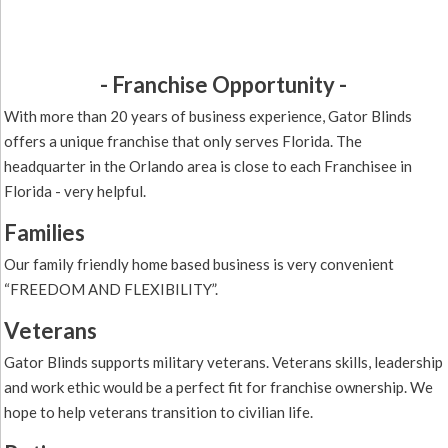
- Franchise Opportunity -
With more than 20 years of business experience, Gator Blinds
offers a unique franchise that only serves Florida. The
headquarter in the Orlando area is close to each Franchisee in
Florida - very helpful.
Families
Our family friendly home based business is very convenient
“FREEDOM AND FLEXIBILITY”.
Veterans
Gator Blinds supports military veterans. Veterans skills, leadership
and work ethic would be a perfect fit for franchise ownership. We
hope to help veterans transition to civilian life.