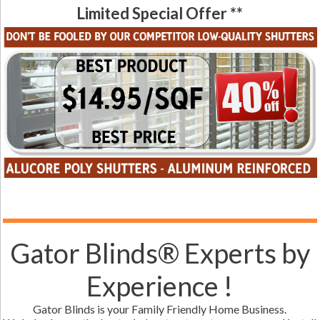
Limited Special Offer **
Gator Blinds® Experts by
Experience !
Gator Blinds is your Family Friendly Home Business.