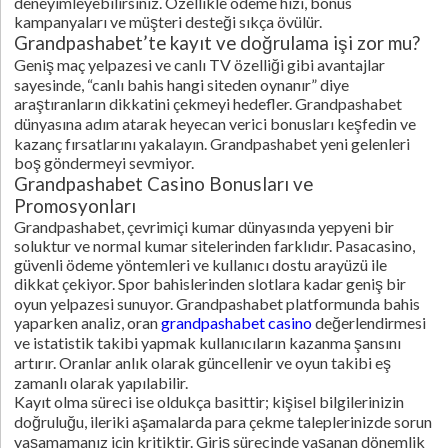
deneyimleyebilirsiniz. Özellikle ödeme hızı, bonus
kampanyaları ve müşteri desteği sıkça övülür.
Grandpashabet’te kayıt ve doğrulama işi zor mu?
Geniş maç yelpazesi ve canlı TV özelliği gibi avantajlar
sayesinde, “canlı bahis hangi siteden oynanır” diye
araştıranların dikkatini çekmeyi hedefler. Grandpashabet
dünyasına adım atarak heyecan verici bonusları keşfedin ve
kazanç fırsatlarını yakalayın. Grandpashabet yeni gelenleri
boş göndermeyi sevmiyor.
Grandpashabet Casino Bonusları ve
Promosyonları
Grandpashabet, çevrimiçi kumar dünyasında yepyeni bir
soluktur ve normal kumar sitelerinden farklıdır. Pasacasino,
güvenli ödeme yöntemleri ve kullanıcı dostu arayüzü ile
dikkat çekiyor. Spor bahislerinden slotlara kadar geniş bir
oyun yelpazesi sunuyor. Grandpashabet platformunda bahis
yaparken analiz, oran
grandpashabet casino
değerlendirmesi
ve istatistik takibi yapmak kullanıcıların kazanma şansını
artırır. Oranlar anlık olarak güncellenir ve oyun takibi eş
zamanlı olarak yapılabilir.
Kayıt olma süreci ise oldukça basittir; kişisel bilgilerinizin
doğruluğu, ileriki aşamalarda para çekme taleplerinizde sorun
yaşamamanız için kritiktir. Giriş sürecinde yaşanan dönemlik