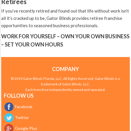
Retirees
If you’ve recently retired and found out that life without work isn’t
all it’s cracked up to be, Gator Blinds provides retiree franchise
opportunities to seasoned business professionals.
WORK FOR YOURSELF – OWN YOUR OWN BUSINESS
– SET YOUR OWN HOURS
COMPANY
© 2019 Gator Blinds Florida, LLC, All Rights Reserved. Gator Blinds is a
trademark of Gator Blinds, LLC.
Each franchise independently owned and operated.
FOLLOW US
Facebook
Twitter
Google Plus