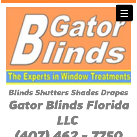
Blinds Shutters Shades Drapes
Gator Blinds Florida
LLC
(407) 462 - 7750