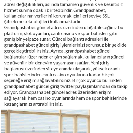
adres değişiklikleri, aslında tamamen güvenlik ve kesintisiz
hizmet sunma odaklı bir tedbirdir. Grandpashabet,
kullanıcılarının verilerini korumak için ileri seviye SSL
şifreleme teknolojileri kullanmaktadır.
Grandpashabet güncel adres üzerinden ulaşabileceğiniz bu
platform, slot oyunları, canlı casino ve spor bahisleri gibi
geniş bir yelpaze sunar. Güncel bağlantı adresleri ile
grandpashabet güncel giriş işlemlerinizi sorunsuz bir şekilde
gerçekleştirebilirsiniz. Ayrıca, grandpashabet güncel
bağlantıları üzerinden erişim sağlamak, kullanıcıların güncel
ve güvenilir bir deneyim yaşamasını sağlar. Yeni giriş
bağlantısı üzerinden siteye anında ulaşarak, yüksek oranlı
spor bahislerinden canlı casino oyunlarına kadar birçok
seçeneğe erişim sağlayabilirsiniz. Birçok oyuncu bu linkleri
grandpashabet güncel giriş twitter paylaşımlarından da takip
ediyor. Grandpashabet güncel adres üzerinden erişim
sağlayarak, hem casino oyunlarında hem de spor bahislerinde
kazançlarınızı artırabilirsiniz.