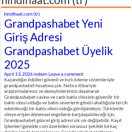
hindihaat.com (tr)
Grandpashabet Yeni
Giriş Adresi
Grandpashabet Üyelik
2025
April 13, 2026
mdwm
Leave a comment
Kazandığın ödülleri güvenli ve hızlı ödeme sistemleriyle
grandpashabet hesabına çek. Netice itibariyle
araştırmalarımız ve deneyimlerimize dayanarak
Grandpashabet casino ve canlı bahis sitesinin güvenilir bir
bahis sitesi olduğu ve bahis severlerin gönül rahatlığıyla tercih
edebileceği bir bahis sitesi olduğu görüşündeyiz. Türkiye’de
siteye erişim dönemsel engellerle karşılaşabileceği için,
Grandpashabet güncel giriş adresi sık sık değişebilir. Kayıt
işlemleri genelde com üzerinden sorunsuz şekilde birkaç
dakika içinde tamamlanıyor. Grandpashabet platformu,