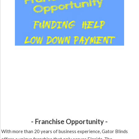
- Franchise Opportunity -
With more than 20 years of business experience, Gator Blinds
offers a unique franchise that only serves Florida. The