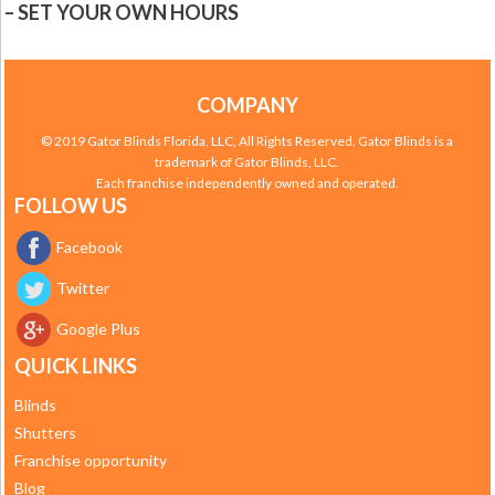
– SET YOUR OWN HOURS
COMPANY
© 2019 Gator Blinds Florida, LLC, All Rights Reserved. Gator Blinds is a
trademark of Gator Blinds, LLC.
Each franchise independently owned and operated.
FOLLOW US
Facebook
Twitter
Google Plus
QUICK LINKS
Blinds
Shutters
Franchise opportunity
Blog