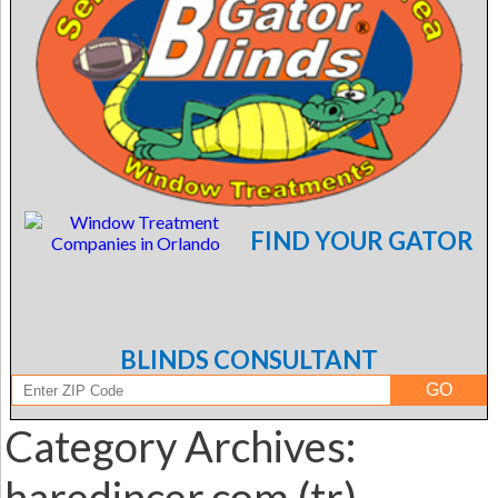
FIND YOUR GATOR
BLINDS CONSULTANT
Category Archives:
haredincer.com (tr)