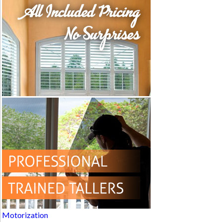
Motorization