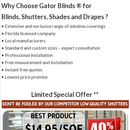
Why Choose Gator Blinds ® for
Blinds, Shutters, Shades and Drapes ?
• Extensive and exclusive range of window coverings
• Florida licensed company
• Local manufacturers
• Standard and custom sizes – expert consultation
• Professional installation
• Free measurement and installation
• Instant free quotes
• Lowest price promise
Limited Special Offer **