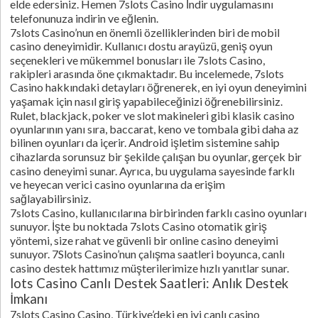
elde edersiniz. Hemen 7slots Casino İndir uygulamasını
telefonunuza indirin ve eğlenin.
7slots Casino’nun en önemli özelliklerinden biri de mobil
casino deneyimidir. Kullanıcı dostu arayüzü, geniş oyun
seçenekleri ve mükemmel bonusları ile 7slots Casino,
rakipleri arasında öne çıkmaktadır. Bu incelemede, 7slots
Casino hakkındaki detayları öğrenerek, en iyi oyun deneyimini
yaşamak için nasıl giriş yapabileceğinizi öğrenebilirsiniz.
Rulet, blackjack, poker ve slot makineleri gibi klasik casino
oyunlarının yanı sıra, baccarat, keno ve tombala gibi daha az
bilinen oyunları da içerir. Android işletim sistemine sahip
cihazlarda sorunsuz bir şekilde çalışan bu oyunlar, gerçek bir
casino deneyimi sunar. Ayrıca, bu uygulama sayesinde farklı
ve heyecan verici casino oyunlarına da erişim
sağlayabilirsiniz.
7slots Casino, kullanıcılarına birbirinden farklı casino oyunları
sunuyor. İşte bu noktada 7slots Casino otomatik giriş
yöntemi, size rahat ve güvenli bir online casino deneyimi
sunuyor. 7Slots Casino’nun çalışma saatleri boyunca, canlı
casino destek hattımız müşterilerimize hızlı yanıtlar sunar.
lots Casino Canlı Destek Saatleri: Anlık Destek
İmkanı
7slots Casino Casino, Türkiye’deki en iyi canlı casino