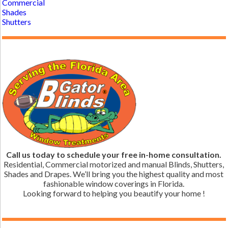
Commercial
Shades
Shutters
Call us today to schedule your free in-home consultation.
Residential, Commercial motorized and manual Blinds, Shutters,
Shades and Drapes. We’ll bring you the highest quality and most
fashionable window coverings in Florida.
Looking forward to helping you beautify your home !