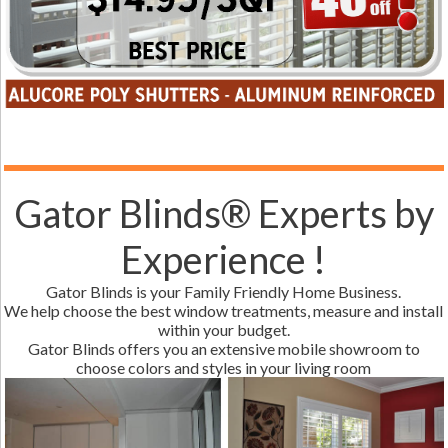
Gator Blinds® Experts by
Experience !
Gator Blinds is your Family Friendly Home Business.
We help choose the best window treatments, measure and install
within your budget.
Gator Blinds offers you an extensive mobile showroom to
choose colors and styles in your living room