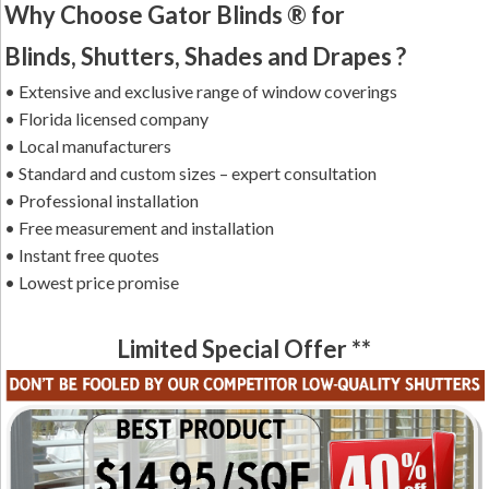
Why Choose Gator Blinds ® for
Blinds, Shutters, Shades and Drapes ?
• Extensive and exclusive range of window coverings
• Florida licensed company
• Local manufacturers
• Standard and custom sizes – expert consultation
• Professional installation
• Free measurement and installation
• Instant free quotes
• Lowest price promise
Limited Special Offer **