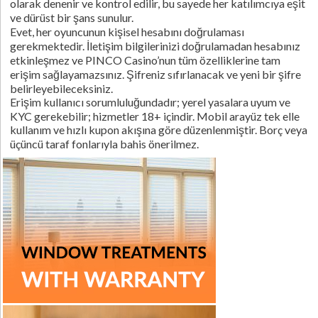
olarak denenir ve kontrol edilir, bu sayede her katılımcıya eşit
ve dürüst bir şans sunulur.
Evet, her oyuncunun kişisel hesabını doğrulaması
gerekmektedir. İletişim bilgilerinizi doğrulamadan hesabınız
etkinleşmez ve PINCO Casino’nun tüm özelliklerine tam
erişim sağlayamazsınız. Şifreniz sıfırlanacak ve yeni bir şifre
belirleyebileceksiniz.
Erişim kullanıcı sorumluluğundadır; yerel yasalara uyum ve
KYC gerekebilir; hizmetler 18+ içindir. Mobil arayüz tek elle
kullanım ve hızlı kupon akışına göre düzenlenmiştir. Borç veya
üçüncü taraf fonlarıyla bahis önerilmez.