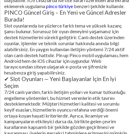
ulaşılabilir. IOS cihazlarda ise site Safari üzerinden ana ekrana
eklenerek uygulama
pinco türkiye
benzeri şekilde kullanılır.
PINCO Güncel Giriş – En Yeni ve Güncel Adresler
Burada!
Slot oyunlarında ise yüzlerce farklı tema ve yüksek kazanç
şansı bulunur. Sorunsuz bir oyun deneyimi yaşamanız için
destek hizmetlerini sürekli geliştirir. Canlı destek üzerinden
oyunlar, işlemler ve teknik sorunlar hakkında anında bilgi
alabilirsiniz. En yaygın kullanılan iletişim yöntemi 7/24 aktif
olan canlı destek hattıdır. Pin up Pinco mobil uygulaması, hem
Android hem de iOS cihazlar için uygundur. Web
tarayıcısından siteye ulaşarak e-posta ve şifrenizle
hesabınıza giriş yapabilirsiniz.
✔ Slot Oyunları — Yeni Başlayanlar İçin En İyi
Seçim
7/24 canlı yardım, farklı iletişim yolları ve kumar tutkunluğu
engelleme yöntemleri, bu hizmet verenlerin etik tavrını
desteklemektedir. Müşteri hizmetleri kalitesi ve sorumlu
keyif esasları, hizmetlerin oyuncu refahına verdiği önemi
ortaya koyan hayati kriterlerdir. Ayrıca, ikramiye ve
kampanyaların etkileyici dursa da, birlikte gelen çevrim
kurallarının kapsamlı bir şekilde gözden geçirilmesi ve
kavranması, üyelerin gerçekçi tahminlere erişmesini mümkün