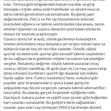
kılar. Türkiye gibi bölgelerdeki hukuki kurallar ve giriş
blokajları, kişiler adına belirli tehlikeler ve sürekli mevcut
adres takibi gereksinimi yaratmaktadır. Bu geniş çaplı
değerlendirme, PinCo ve Pin Up hizmetlerinin internet
üzerindeki eğlence ve tahmin sektöründeki durumunu, temin
ettikleri işlemleri ve oyuncu deneyimi üzerindeki etkilerini
detaylı bir biçimde araştırmıştır.
Oyuncu dostu bir arayüz, sitede gezinmeyi kolaylaştırır,
istenen aktivitelere veya detaylara seri erişim imkanı tanır ve
bütüncül olarak hoş bir tecrübe vadeder. Üstelik, dijital
sporlar ve elektronik sporlar gibi inovatif tahmin seçenekleri
de bu sağlayıcıların günümüz müşteri arzularını karşıladığını
sergiler. Rekabetçi değerler, büyük tahmin pazarları (maç
sonucu, alt/üst, handikap, ilk golü atan vb.) ve maç yayını takip
etme (stream) özellikleri, sportif ilgi duyanlar için mühim
fayda sağlar verir. Futbol, basketbol, tenis, voleybol gibi
popüler spor branşlarından e-spora kadar geniş bir
yelpazede maç öncesi ve gerçek zamanlı tahmin alternatifleri
mevcuttur. Bu alanda, gerçek krupiyeler eşliğinde rulet,
blackjack, bakara, poker ve çeşitli oyun şovları gibi beğenilen
kart oyunları oynanabilir. Bu geliştiricilerin sağladıkları
oyunlar, şans eseri sayı üreteçleri (RNG) tarafından düzenli