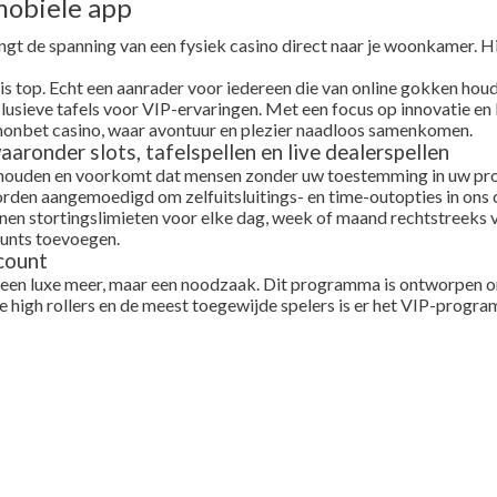
mobiele app
gt de spanning van een fysiek casino direct naar je woonkamer. Hie
es is top. Echt een aanrader voor iedereen die van online gokken ho
exclusieve tafels voor VIP-ervaringen. Met een focus op innovatie 
nbet casino, waar avontuur en plezier naadloos samenkomen.
aronder slots, tafelspellen en live dealerspellen
e houden en voorkomt dat mensen zonder uw toestemming in uw profi
orden aangemoedigd om zelfuitsluitings- en time-outopties in ons ca
kunnen stortingslimieten voor elke dag, week of maand rechtstreeks
counts toevoegen.
ccount
een luxe meer, maar een noodzaak. Dit programma is ontworpen om 
e high rollers en de meest toegewijde spelers is er het VIP-progr