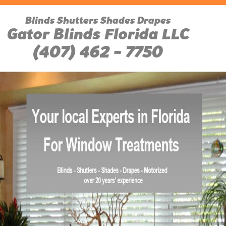
Blinds Shutters Shades Drapes
Gator Blinds Florida LLC
(407) 462 - 7750