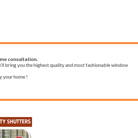
ome consultation.
ll bring you the highest quality and most fashionable window
y your home !