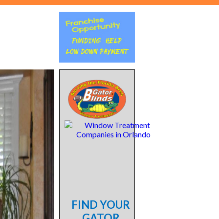
FIND YOUR
GATOR