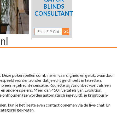
BLINDS
CONSULTANT
nl
ay. Deze pokerspellen combineren vaardigheid en geluk, waardoor
espeeld worden zonder dat je echt geld hoeft in te zetten.
o een regelrechte sensatie. Roulette bij Amonbet voelt als een
r en andere spelers. Meer dan 450 live tafels van Evolution,
 onthouden (ze worden automatisch ingevuld), je krijgt push-
len, kun je het beste even contact opnemen via de live-chat. En
 categorie gekregen.