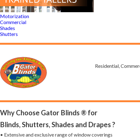
Motorization
Commercial
Shades
Shutters
Residential, Commerc
Why Choose Gator Blinds ® for
Blinds, Shutters, Shades and Drapes ?
• Extensive and exclusive range of window coverings