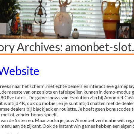
ry Archives: amonbet-slot.
 Website
streeks naar het scherm, met echte dealers en interactieve gamepl
Ja, de meeste van onze slots en tafelspellen kunnen in demo-modus g
0 live tafels. De game shows van Evolution zijn bij Amonbet Casin
t is altijd 4K, ook op mobiel, en je kunt altijd chatten met de deale
se dealers bij blackjack en roulette. Je hoeft geen bonuscodes te
je met of zonder bonus speelt.
 van de 5 sterren. Maar zodra je jouw Amonbet verificatie wilt rege
 het menu aan de zijkant. Ook de instant win games hebben een eigen