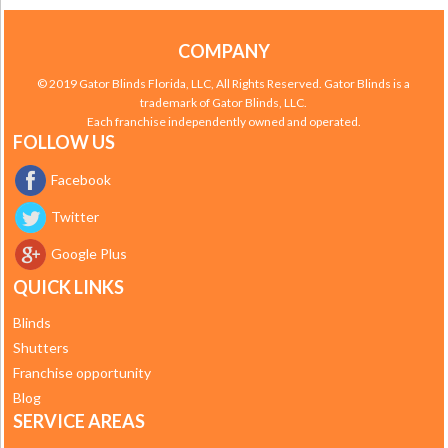
COMPANY
© 2019 Gator Blinds Florida, LLC, All Rights Reserved. Gator Blinds is a
trademark of Gator Blinds, LLC.
Each franchise independently owned and operated.
FOLLOW US
Facebook
Twitter
Google Plus
QUICK LINKS
Blinds
Shutters
Franchise opportunity
Blog
SERVICE AREAS