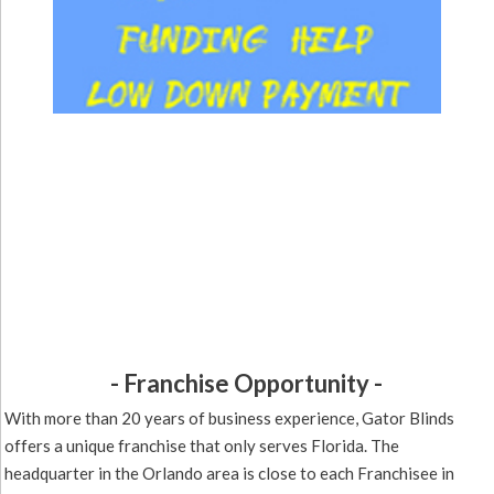
- Franchise Opportunity -
With more than 20 years of business experience, Gator Blinds
offers a unique franchise that only serves Florida. The
headquarter in the Orlando area is close to each Franchisee in