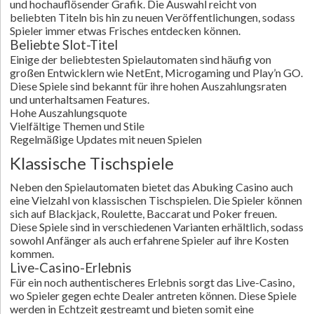
und hochauflösender Grafik. Die Auswahl reicht von
beliebten Titeln bis hin zu neuen Veröffentlichungen, sodass
Spieler immer etwas Frisches entdecken können.
Beliebte Slot-Titel
Einige der beliebtesten Spielautomaten sind häufig von
großen Entwicklern wie NetEnt, Microgaming und Play’n GO.
Diese Spiele sind bekannt für ihre hohen Auszahlungsraten
und unterhaltsamen Features.
Hohe Auszahlungsquote
Vielfältige Themen und Stile
Regelmäßige Updates mit neuen Spielen
Klassische Tischspiele
Neben den Spielautomaten bietet das Abuking Casino auch
eine Vielzahl von klassischen Tischspielen. Die Spieler können
sich auf Blackjack, Roulette, Baccarat und Poker freuen.
Diese Spiele sind in verschiedenen Varianten erhältlich, sodass
sowohl Anfänger als auch erfahrene Spieler auf ihre Kosten
kommen.
Live-Casino-Erlebnis
Für ein noch authentischeres Erlebnis sorgt das Live-Casino,
wo Spieler gegen echte Dealer antreten können. Diese Spiele
werden in Echtzeit gestreamt und bieten somit eine