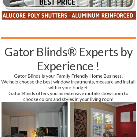
Gator Blinds® Experts by
Experience !
Gator Blinds is your Family Friendly Home Business.
We help choose the best window treatments, measure and install
within your budget.
Gator Blinds offers you an extensive mobile showroom to
choose colors and styles in your living room