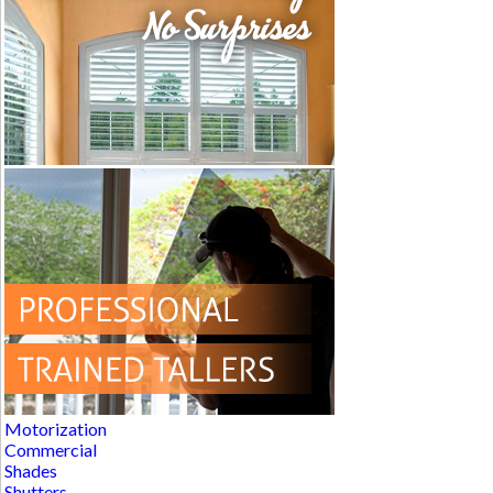
Motorization
Commercial
Shades
Shutters