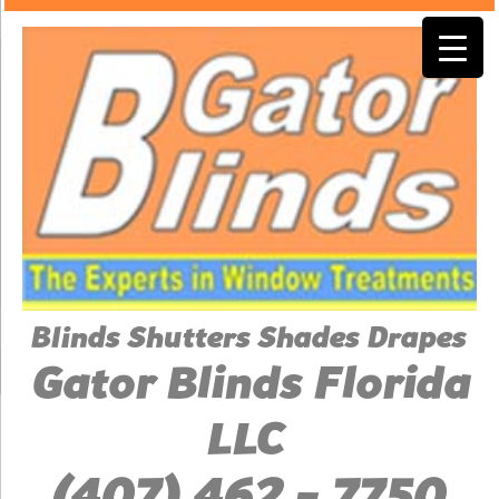
Blinds Shutters Shades Drapes
Gator Blinds Florida
LLC
(407) 462 - 7750