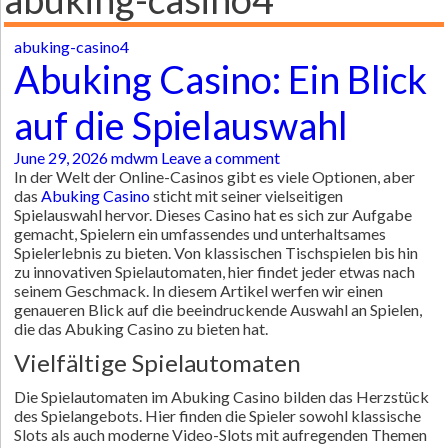
abuking-casino4
Abuking Casino: Ein Blick
auf die Spielauswahl
June 29, 2026
mdwm
Leave a comment
In der Welt der Online-Casinos gibt es viele Optionen, aber
das
Abuking Casino
sticht mit seiner vielseitigen
Spielauswahl hervor. Dieses Casino hat es sich zur Aufgabe
gemacht, Spielern ein umfassendes und unterhaltsames
Spielerlebnis zu bieten. Von klassischen Tischspielen bis hin
zu innovativen Spielautomaten, hier findet jeder etwas nach
seinem Geschmack. In diesem Artikel werfen wir einen
genaueren Blick auf die beeindruckende Auswahl an Spielen,
die das Abuking Casino zu bieten hat.
Vielfältige Spielautomaten
Die Spielautomaten im Abuking Casino bilden das Herzstück
des Spielangebots. Hier finden die Spieler sowohl klassische
Slots als auch moderne Video-Slots mit aufregenden Themen