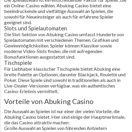
ein Online-Casino wählen. Abuking Casino bietet eine
beeindruckende und vielfältige Auswahl an Spielen, die
sowohl für Neueinsteiger als auch für erfahrene Spieler
geeignet sind.
Slots und Spielautomaten
Die Slot-Sektion von Abuking Casino umfasst Hunderte von
Spielautomaten mit verschiedenen Themen, Grafiken und
Gewinnmöglichkeiten. Spieler können Klassiker sowie
moderne Video-Slots finden, die mit aufregenden
Bonusfunktionen ausgestattet sind.
Tischspiele
Für Liebhaber klassischer Tischspiele bietet Abuking eine
breite Palette an Optionen, darunter Blackjack, Roulette und
Poker. Diese Spiele sind sowohl in traditionellen als auch in
Live-Dealer-Versionen verfügbar, was ein authentisches
Casino-Erlebnis vermittelt.
Vorteile von Abuking Casino
Die Auswahl an Spielen ist nur einer der vielen Vorteile, die
Abuking Casino bietet. Hier sind einige der Hauptmerkmale,
die das Casino attraktiv machen:
Große Auswahl an Spielen von führenden Anbietern