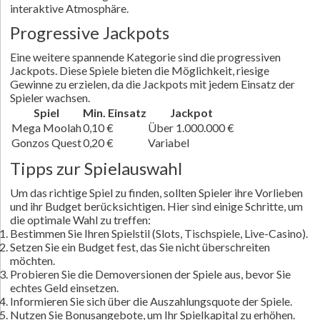
interaktive Atmosphäre.
Progressive Jackpots
Eine weitere spannende Kategorie sind die progressiven
Jackpots. Diese Spiele bieten die Möglichkeit, riesige
Gewinne zu erzielen, da die Jackpots mit jedem Einsatz der
Spieler wachsen.
Spiel
Min. Einsatz
Jackpot
Mega Moolah
0,10 €
Über 1.000.000 €
Gonzos Quest
0,20 €
Variabel
Tipps zur Spielauswahl
Um das richtige Spiel zu finden, sollten Spieler ihre Vorlieben
und ihr Budget berücksichtigen. Hier sind einige Schritte, um
die optimale Wahl zu treffen:
Bestimmen Sie Ihren Spielstil (Slots, Tischspiele, Live-Casino).
Setzen Sie ein Budget fest, das Sie nicht überschreiten
möchten.
Probieren Sie die Demoversionen der Spiele aus, bevor Sie
echtes Geld einsetzen.
Informieren Sie sich über die Auszahlungsquote der Spiele.
Nutzen Sie Bonusangebote, um Ihr Spielkapital zu erhöhen.