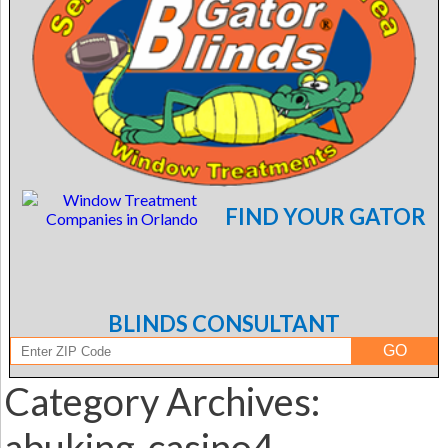
FIND YOUR GATOR
BLINDS CONSULTANT
Category Archives:
abuking-casino4