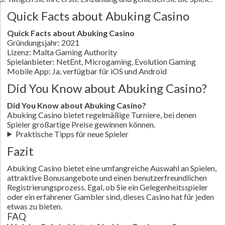
Quick Facts about Abuking Casino
Quick Facts about Abuking Casino
Gründungsjahr: 2021
Lizenz: Malta Gaming Authority
Spielanbieter: NetEnt, Microgaming, Evolution Gaming
Mobile App: Ja, verfügbar für iOS und Android
Did You Know about Abuking Casino?
Did You Know about Abuking Casino?
Abuking Casino bietet regelmäßige Turniere, bei denen
Spieler großartige Preise gewinnen können.
Praktische Tipps für neue Spieler
Fazit
Abuking Casino bietet eine umfangreiche Auswahl an Spielen,
attraktive Bonusangebote und einen benutzerfreundlichen
Registrierungsprozess. Egal, ob Sie ein Gelegenheitsspieler
oder ein erfahrener Gambler sind, dieses Casino hat für jeden
etwas zu bieten.
FAQ