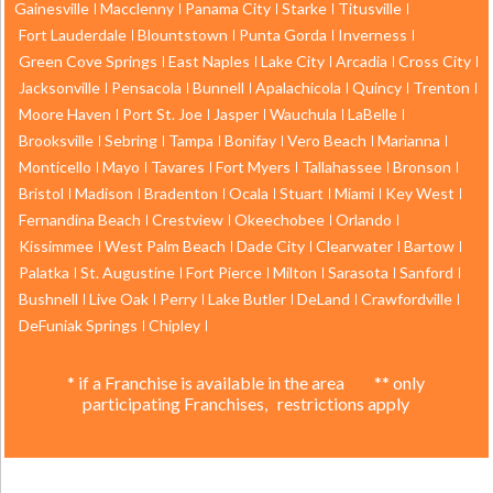
Gainesville
Macclenny
Panama City
Starke
Titusville
Fort Lauderdale
Blountstown
Punta Gorda
Inverness
Green Cove Springs
East Naples
Lake City
Arcadia
Cross City
Jacksonville
Pensacola
Bunnell
Apalachicola
Quincy
Trenton
Moore Haven
Port St. Joe
Jasper
Wauchula
LaBelle
Brooksville
Sebring
Tampa
Bonifay
Vero Beach
Marianna
Monticello
Mayo
Tavares
Fort Myers
Tallahassee
Bronson
Bristol
Madison
Bradenton
Ocala
Stuart
Miami
Key West
Fernandina Beach
Crestview
Okeechobee
Orlando
Kissimmee
West Palm Beach
Dade City
Clearwater
Bartow
Palatka
St. Augustine
Fort Pierce
Milton
Sarasota
Sanford
Bushnell
Live Oak
Perry
Lake Butler
DeLand
Crawfordville
DeFuniak Springs
Chipley
* if a Franchise is available in the area ** only
participating Franchises, restrictions apply