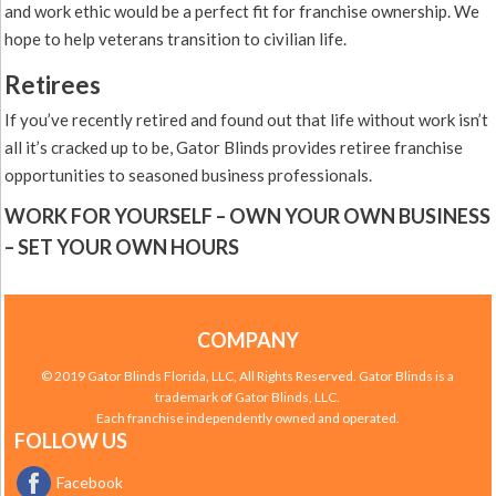
and work ethic would be a perfect fit for franchise ownership. We
hope to help veterans transition to civilian life.
Retirees
If you’ve recently retired and found out that life without work isn’t
all it’s cracked up to be, Gator Blinds provides retiree franchise
opportunities to seasoned business professionals.
WORK FOR YOURSELF – OWN YOUR OWN BUSINESS
– SET YOUR OWN HOURS
COMPANY
© 2019 Gator Blinds Florida, LLC, All Rights Reserved. Gator Blinds is a
trademark of Gator Blinds, LLC.
Each franchise independently owned and operated.
FOLLOW US
Facebook