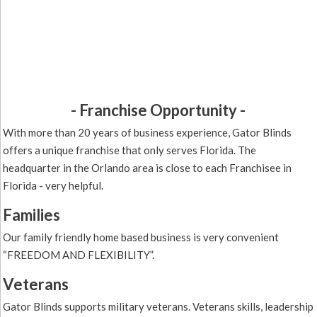
- Franchise Opportunity -
With more than 20 years of business experience, Gator Blinds
offers a unique franchise that only serves Florida. The
headquarter in the Orlando area is close to each Franchisee in
Florida - very helpful.
Families
Our family friendly home based business is very convenient
“FREEDOM AND FLEXIBILITY”.
Veterans
Gator Blinds supports military veterans. Veterans skills, leadership