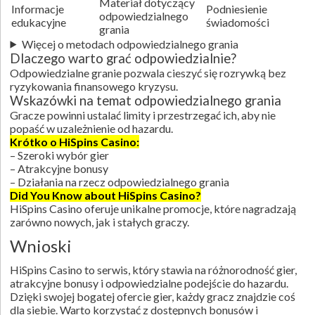
Materiał dotyczący
Informacje
Podniesienie
odpowiedzialnego
edukacyjne
świadomości
grania
Więcej o metodach odpowiedzialnego grania
Dlaczego warto grać odpowiedzialnie?
Odpowiedzialne granie pozwala cieszyć się rozrywką bez
ryzykowania finansowego kryzysu.
Wskazówki na temat odpowiedzialnego grania
Gracze powinni ustalać limity i przestrzegać ich, aby nie
popaść w uzależnienie od hazardu.
Krótko o HiSpins Casino:
– Szeroki wybór gier
– Atrakcyjne bonusy
– Działania na rzecz odpowiedzialnego grania
Did You Know about HiSpins Casino?
HiSpins Casino oferuje unikalne promocje, które nagradzają
zarówno nowych, jak i stałych graczy.
Wnioski
HiSpins Casino to serwis, który stawia na różnorodność gier,
atrakcyjne bonusy i odpowiedzialne podejście do hazardu.
Dzięki swojej bogatej ofercie gier, każdy gracz znajdzie coś
dla siebie. Warto korzystać z dostępnych bonusów i