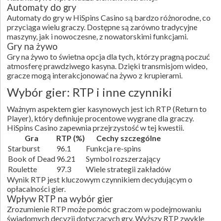
Automaty do gry
Automaty do gry w HiSpins Casino są bardzo różnorodne, co
przyciąga wielu graczy. Dostępne są zarówno tradycyjne
maszyny, jak i nowoczesne, z nowatorskimi funkcjami.
Gry na żywo
Gry na żywo to świetna opcja dla tych, którzy pragną poczuć
atmosferę prawdziwego kasyna. Dzięki transmisjom wideo,
gracze mogą interakcjonować na żywo z krupierami.
Wybór gier: RTP i inne czynniki
Ważnym aspektem gier kasynowych jest ich RTP (Return to
Player), który definiuje procentowe wygrane dla graczy.
HiSpins Casino zapewnia przejrzystość w tej kwestii.
Gra
RTP (%)
Cechy szczególne
Starburst
96.1
Funkcja re-spins
Book of Dead
96.21
Symbol rozszerzający
Roulette
97.3
Wiele strategii zakładów
Wynik RTP jest kluczowym czynnikiem decydującym o
opłacalności gier.
Wpływ RTP na wybór gier
Zrozumienie RTP może pomóc graczom w podejmowaniu
świadomych decyzji dotyczących gry. Wyższy RTP zwykle