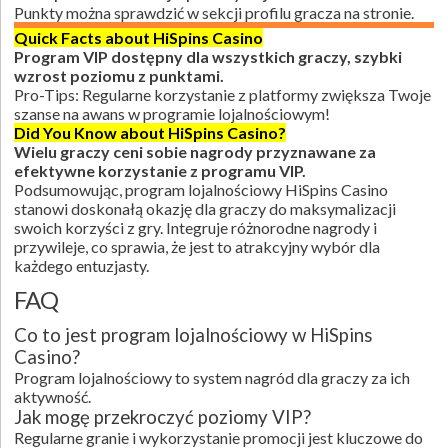
Punkty można sprawdzić w sekcji profilu gracza na stronie.
Quick Facts about HiSpins Casino
Program VIP dostępny dla wszystkich graczy, szybki
wzrost poziomu z punktami.
Pro-Tips: Regularne korzystanie z platformy zwiększa Twoje
szanse na awans w programie lojalnościowym!
Did You Know about HiSpins Casino?
Wielu graczy ceni sobie nagrody przyznawane za
efektywne korzystanie z programu VIP.
Podsumowując, program lojalnościowy HiSpins Casino
stanowi doskonałą okazję dla graczy do maksymalizacji
swoich korzyści z gry. Integruje różnorodne nagrody i
przywileje, co sprawia, że ​​jest to atrakcyjny wybór dla
każdego entuzjasty.
FAQ
Co to jest program lojalnościowy w HiSpins
Casino?
Program lojalnościowy to system nagród dla graczy za ich
aktywność.
Jak mogę przekroczyć poziomy VIP?
Regularne granie i wykorzystanie promocji jest kluczowe do