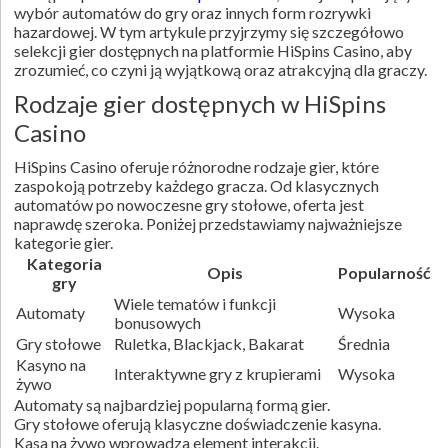
wybór automatów do gry oraz innych form rozrywki
hazardowej. W tym artykule przyjrzymy się szczegółowo
selekcji gier dostępnych na platformie HiSpins Casino, aby
zrozumieć, co czyni ją wyjątkową oraz atrakcyjną dla graczy.
Rodzaje gier dostępnych w HiSpins
Casino
HiSpins Casino oferuje różnorodne rodzaje gier, które
zaspokoją potrzeby każdego gracza. Od klasycznych
automatów po nowoczesne gry stołowe, oferta jest
naprawdę szeroka. Poniżej przedstawiamy najważniejsze
kategorie gier.
Kategoria
Opis
Popularność
gry
Wiele tematów i funkcji
Automaty
Wysoka
bonusowych
Gry stołowe
Ruletka, Blackjack, Bakarat
Średnia
Kasyno na
Interaktywne gry z krupierami
Wysoka
żywo
Automaty są najbardziej popularną formą gier.
Gry stołowe oferują klasyczne doświadczenie kasyna.
Kasa na żywo wprowadza element interakcji.