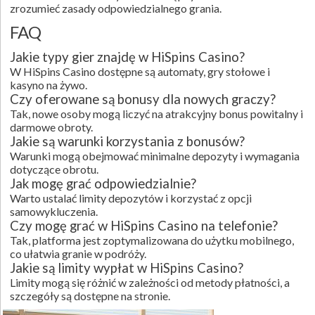
zrozumieć zasady odpowiedzialnego grania.
FAQ
Jakie typy gier znajdę w HiSpins Casino?
W HiSpins Casino dostępne są automaty, gry stołowe i
kasyno na żywo.
Czy oferowane są bonusy dla nowych graczy?
Tak, nowe osoby mogą liczyć na atrakcyjny bonus powitalny i
darmowe obroty.
Jakie są warunki korzystania z bonusów?
Warunki mogą obejmować minimalne depozyty i wymagania
dotyczące obrotu.
Jak mogę grać odpowiedzialnie?
Warto ustalać limity depozytów i korzystać z opcji
samowykluczenia.
Czy mogę grać w HiSpins Casino na telefonie?
Tak, platforma jest zoptymalizowana do użytku mobilnego,
co ułatwia granie w podróży.
Jakie są limity wypłat w HiSpins Casino?
Limity mogą się różnić w zależności od metody płatności, a
szczegóły są dostępne na stronie.