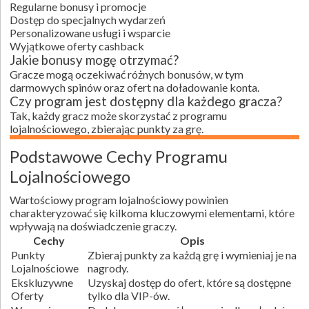
Regularne bonusy i promocje
Dostęp do specjalnych wydarzeń
Personalizowane usługi i wsparcie
Wyjątkowe oferty cashback
Jakie bonusy mogę otrzymać?
Gracze mogą oczekiwać różnych bonusów, w tym
darmowych spinów oraz ofert na doładowanie konta.
Czy program jest dostępny dla każdego gracza?
Tak, każdy gracz może skorzystać z programu
lojalnościowego, zbierając punkty za grę.
Podstawowe Cechy Programu
Lojalnościowego
Wartościowy program lojalnościowy powinien
charakteryzować się kilkoma kluczowymi elementami, które
wpływają na doświadczenie graczy.
Cechy
Opis
Punkty
Zbieraj punkty za każdą grę i wymieniaj je na
Lojalnościowe
nagrody.
Ekskluzywne
Uzyskaj dostęp do ofert, które są dostępne
Oferty
tylko dla VIP-ów.