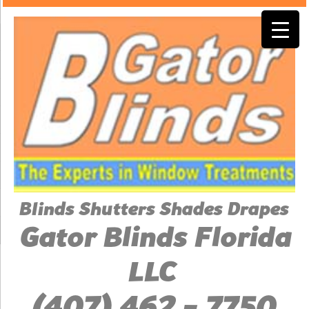
Blinds Shutters Shades Drapes
Gator Blinds Florida
LLC
(407) 462 - 7750