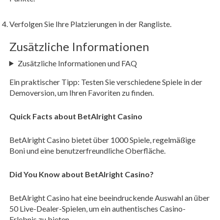
Verfolgen Sie Ihre Platzierungen in der Rangliste.
Zusätzliche Informationen
Zusätzliche Informationen und FAQ
Ein praktischer Tipp: Testen Sie verschiedene Spiele in der
Demoversion, um Ihren Favoriten zu finden.
Quick Facts about BetAlright Casino
BetAlright Casino bietet über 1000 Spiele, regelmäßige
Boni und eine benutzerfreundliche Oberfläche.
Did You Know about BetAlright Casino?
BetAlright Casino hat eine beeindruckende Auswahl an über
50 Live-Dealer-Spielen, um ein authentisches Casino-
Erlebnis zu bieten.