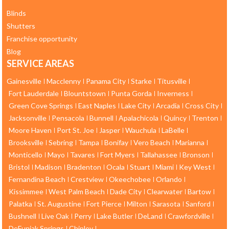
Blinds
Shutters
Franchise opportunity
Blog
SERVICE AREAS
Gainesville
Macclenny
Panama City
Starke
Titusville
Fort Lauderdale
Blountstown
Punta Gorda
Inverness
Green Cove Springs
East Naples
Lake City
Arcadia
Cross City
Jacksonville
Pensacola
Bunnell
Apalachicola
Quincy
Trenton
Moore Haven
Port St. Joe
Jasper
Wauchula
LaBelle
Brooksville
Sebring
Tampa
Bonifay
Vero Beach
Marianna
Monticello
Mayo
Tavares
Fort Myers
Tallahassee
Bronson
Bristol
Madison
Bradenton
Ocala
Stuart
Miami
Key West
Fernandina Beach
Crestview
Okeechobee
Orlando
Kissimmee
West Palm Beach
Dade City
Clearwater
Bartow
Palatka
St. Augustine
Fort Pierce
Milton
Sarasota
Sanford
Bushnell
Live Oak
Perry
Lake Butler
DeLand
Crawfordville
DeFuniak Springs
Chipley