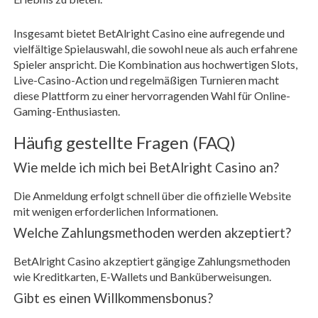
Insgesamt bietet BetAlright Casino eine aufregende und
vielfältige Spielauswahl, die sowohl neue als auch erfahrene
Spieler anspricht. Die Kombination aus hochwertigen Slots,
Live-Casino-Action und regelmäßigen Turnieren macht
diese Plattform zu einer hervorragenden Wahl für Online-
Gaming-Enthusiasten.
Häufig gestellte Fragen (FAQ)
Wie melde ich mich bei BetAlright Casino an?
Die Anmeldung erfolgt schnell über die offizielle Website
mit wenigen erforderlichen Informationen.
Welche Zahlungsmethoden werden akzeptiert?
BetAlright Casino akzeptiert gängige Zahlungsmethoden
wie Kreditkarten, E-Wallets und Banküberweisungen.
Gibt es einen Willkommensbonus?