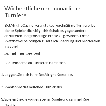
Wöchentliche und monatliche
Turniere
BetAlright Casino veranstaltet regelmäßige Turniere, bei
denen Spieler die Möglichkeit haben, gegen andere
anzutreten und großartige Preise zu gewinnen. Diese
Wettbewerbe bringen zusätzlich Spannung und Motivation
ins Spiel.
So nehmen Sie teil
Die Teilnahme an Turnieren ist einfach:
Loggen Sie sich in Ihr BetAlright Konto ein.
Wählen Sie das laufende Turnier aus.
Spielen Sie die vorgegebenen Spiele und sammeln Sie
Punkte.