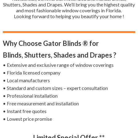
Shutters, Shades and Drapes. We’ll bring you the highest quality
and most fashionable window coverings in Florida.
Looking forward to helping you beautify your home !
Why Choose Gator Blinds ® for
Blinds, Shutters, Shades and Drapes ?
• Extensive and exclusive range of window coverings
• Florida licensed company
• Local manufacturers
• Standard and custom sizes – expert consultation
• Professional installation
• Free measurement and installation
• Instant free quotes
• Lowest price promise
Limited Special Offer **