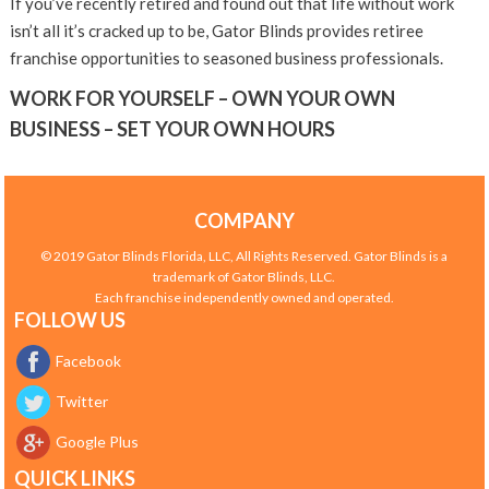
If you’ve recently retired and found out that life without work
isn’t all it’s cracked up to be, Gator Blinds provides retiree
franchise opportunities to seasoned business professionals.
WORK FOR YOURSELF – OWN YOUR OWN
BUSINESS – SET YOUR OWN HOURS
COMPANY
© 2019 Gator Blinds Florida, LLC, All Rights Reserved. Gator Blinds is a
trademark of Gator Blinds, LLC.
Each franchise independently owned and operated.
FOLLOW US
Facebook
Twitter
Google Plus
QUICK LINKS