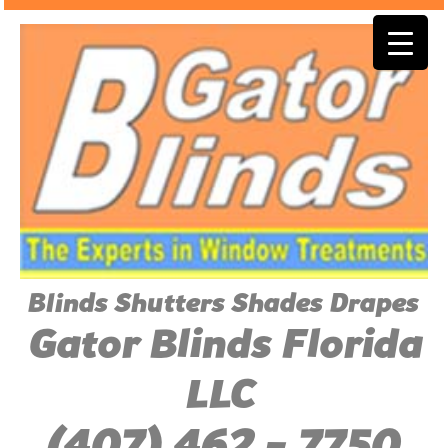
Blinds Shutters Shades Drapes
Gator Blinds Florida
LLC
(407) 462 - 7750