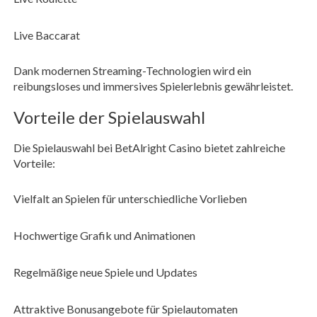
Live Baccarat
Dank modernen Streaming-Technologien wird ein
reibungsloses und immersives Spielerlebnis gewährleistet.
Vorteile der Spielauswahl
Die Spielauswahl bei BetAlright Casino bietet zahlreiche
Vorteile:
Vielfalt an Spielen für unterschiedliche Vorlieben
Hochwertige Grafik und Animationen
Regelmäßige neue Spiele und Updates
Attraktive Bonusangebote für Spielautomaten