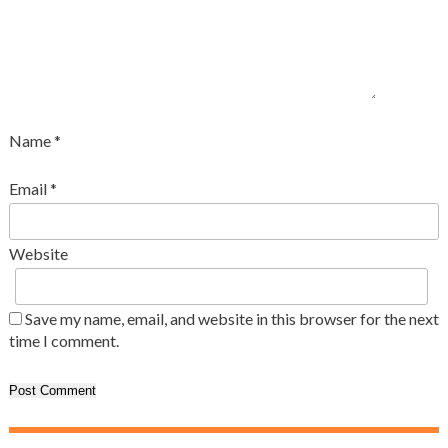
Name
*
Email
*
Website
Save my name, email, and website in this browser for the next
time I comment.