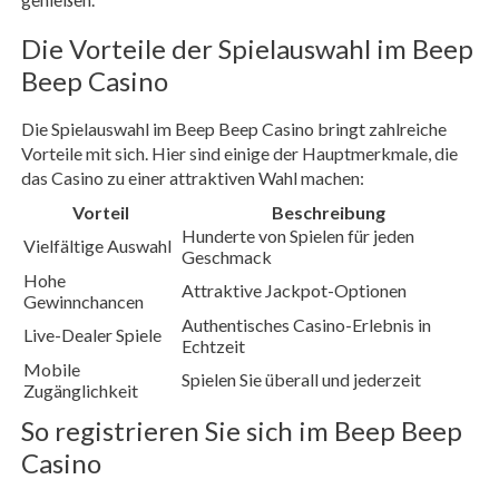
Die Vorteile der Spielauswahl im Beep
Beep Casino
Die Spielauswahl im Beep Beep Casino bringt zahlreiche
Vorteile mit sich. Hier sind einige der Hauptmerkmale, die
das Casino zu einer attraktiven Wahl machen:
Vorteil
Beschreibung
Hunderte von Spielen für jeden
Vielfältige Auswahl
Geschmack
Hohe
Attraktive Jackpot-Optionen
Gewinnchancen
Authentisches Casino-Erlebnis in
Live-Dealer Spiele
Echtzeit
Mobile
Spielen Sie überall und jederzeit
Zugänglichkeit
So registrieren Sie sich im Beep Beep
Casino