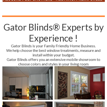
Gator Blinds® Experts by
Experience !
Gator Blinds is your Family Friendly Home Business.
We help choose the best window treatments, measure and
install within your budget.
Gator Blinds offers you an extensive mobile showroom to
choose colors and styles in your living room