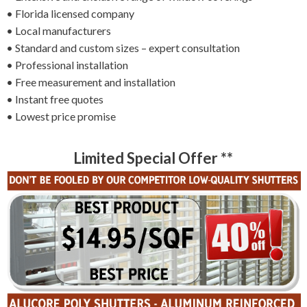
• Florida licensed company
• Local manufacturers
• Standard and custom sizes – expert consultation
• Professional installation
• Free measurement and installation
• Instant free quotes
• Lowest price promise
Limited Special Offer **