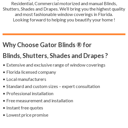
Residential, Commercial motorized and manual Blinds,
Shutters, Shades and Drapes. We’ll bring you the highest quality
and most fashionable window coverings in Florida.
Looking forward to helping you beautify your home !
Why Choose Gator Blinds ® for
Blinds, Shutters, Shades and Drapes ?
• Extensive and exclusive range of window coverings
• Florida licensed company
• Local manufacturers
• Standard and custom sizes – expert consultation
• Professional installation
• Free measurement and installation
• Instant free quotes
• Lowest price promise