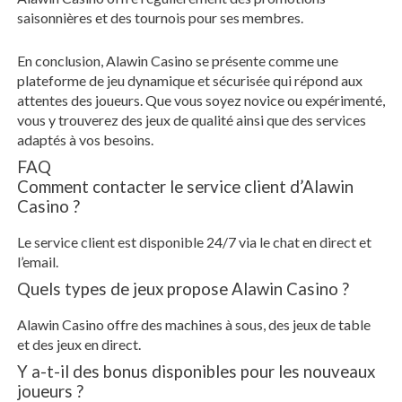
saisonnières et des tournois pour ses membres.
En conclusion, Alawin Casino se présente comme une
plateforme de jeu dynamique et sécurisée qui répond aux
attentes des joueurs. Que vous soyez novice ou expérimenté,
vous y trouverez des jeux de qualité ainsi que des services
adaptés à vos besoins.
FAQ
Comment contacter le service client d’Alawin
Casino ?
Le service client est disponible 24/7 via le chat en direct et
l’email.
Quels types de jeux propose Alawin Casino ?
Alawin Casino offre des machines à sous, des jeux de table
et des jeux en direct.
Y a-t-il des bonus disponibles pour les nouveaux
joueurs ?