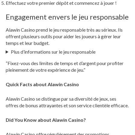
Effectuez votre premier dépôt et commencez à jouer !
Engagement envers le jeu responsable
Alawin Casino prend le jeu responsable très au sérieux. Ils
offrent plusieurs outils pour aider les joueurs à gérer leur
temps et leur budget.
Plus d’informations sur le jeu responsable
“Fixez-vous des limites de temps et d’argent pour profiter
pleinement de votre expérience de jeu.”
Quick Facts about Alawin Casino
Alawin Casino se distingue par sa diversité de jeux, ses
offres de bonus attrayantes et son service clientèle efficace.
Did You Know about Alawin Casino?
Alawin Casino offre régulièrement des promotions