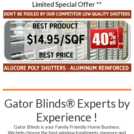
Limited Special Offer **
Gator Blinds® Experts by
Experience !
Gator Blinds is your Family Friendly Home Business.
We help choose the best window treatments, measure and