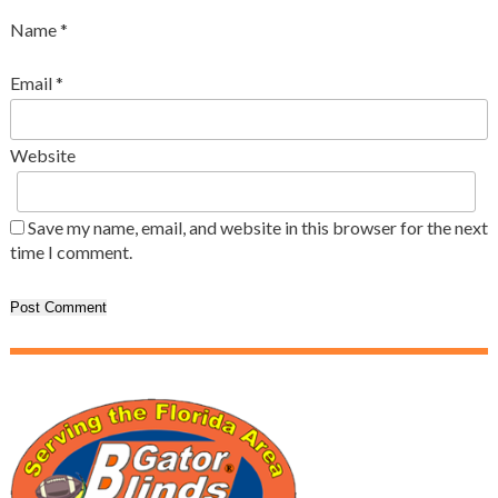
Name
*
Email
*
Website
Save my name, email, and website in this browser for the next
time I comment.