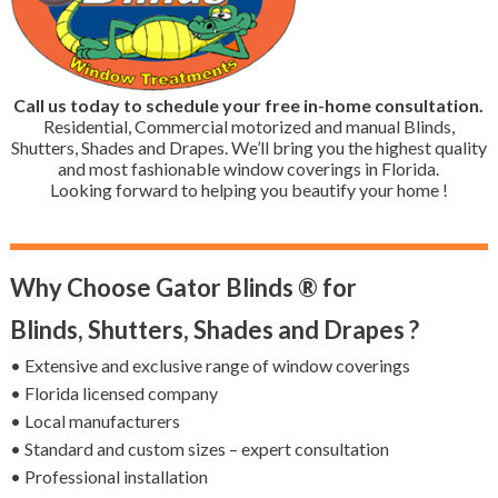
Call us today to schedule your free in-home consultation.
Residential, Commercial motorized and manual Blinds,
Shutters, Shades and Drapes. We’ll bring you the highest quality
and most fashionable window coverings in Florida.
Looking forward to helping you beautify your home !
Why Choose Gator Blinds ® for
Blinds, Shutters, Shades and Drapes ?
• Extensive and exclusive range of window coverings
• Florida licensed company
• Local manufacturers
• Standard and custom sizes – expert consultation
• Professional installation