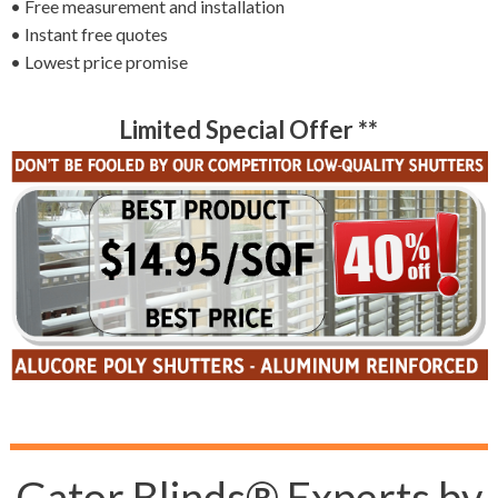
• Free measurement and installation
• Instant free quotes
• Lowest price promise
Limited Special Offer **
Gator Blinds® Experts by