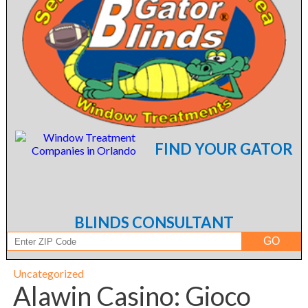
FIND YOUR GATOR
BLINDS CONSULTANT
Uncategorized
Alawin Casino: Gioco