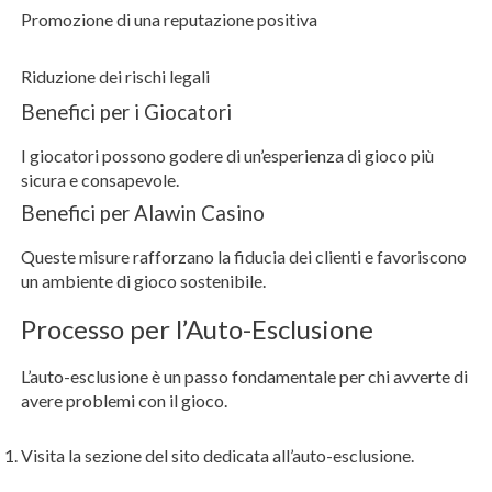
Promozione di una reputazione positiva
Riduzione dei rischi legali
Benefici per i Giocatori
I giocatori possono godere di un’esperienza di gioco più
sicura e consapevole.
Benefici per Alawin Casino
Queste misure rafforzano la fiducia dei clienti e favoriscono
un ambiente di gioco sostenibile.
Processo per l’Auto-Esclusione
L’auto-esclusione è un passo fondamentale per chi avverte di
avere problemi con il gioco.
Visita la sezione del sito dedicata all’auto-esclusione.