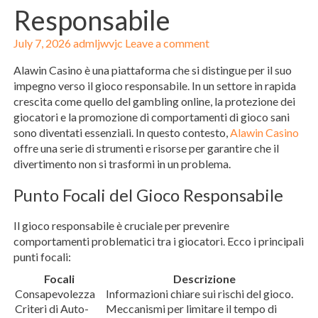
Responsabile
July 7, 2026
admljwvjc
Leave a comment
Alawin Casino è una piattaforma che si distingue per il suo
impegno verso il gioco responsabile. In un settore in rapida
crescita come quello del gambling online, la protezione dei
giocatori e la promozione di comportamenti di gioco sani
sono diventati essenziali. In questo contesto,
Alawin Casino
offre una serie di strumenti e risorse per garantire che il
divertimento non si trasformi in un problema.
Punto Focali del Gioco Responsabile
Il gioco responsabile è cruciale per prevenire
comportamenti problematici tra i giocatori. Ecco i principali
punti focali:
Focali
Descrizione
Consapevolezza
Informazioni chiare sui rischi del gioco.
Criteri di Auto-
Meccanismi per limitare il tempo di